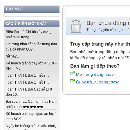
THƯ MỤC
Bạn chưa đăng 
CÁC Ý KIẾN MỚI NHẤT
Trang này yêu cầu bạn phả
Biểu tập thể Chi bộ xây dựng
nhiệm vụ trọng...
Truy cập trang này như t
Chương trình công tác trọng tâm
của cá nhân Quý...
Bạn phải mở trang đăng nhập, s
rất hay...
khẩu đã đăng ký rồi nhấn nút "Đ
Kế hoạch giảng dạy lớp 4 SGK -
Bạn làm gì tiếp theo?
KNTT Môn...
Mở trang đăng nhập
Toán 1 KNTT. Bài 1 Tiết 2....
Quay trở lại trang trước
Toán 1 KNTT. Bài 1 Tiết 1....
Toán 1 KNTT. Bài Các số từ 0
đến 10...
Bài soạn hay. Cảm ơn thầy Nam
nhiều nhé ❤️❤️❤️❤️❤️❤️...
Kế hoạch bài soạn giáo án lớp 1
theo SGK...
Ngày hè không biết đi đâu chơi,