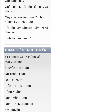
vào trang thầy...
Chào bạn N, tài liệu siêu hay và
chỉn chu...
Quy chế làm việc của Chi bộ
nhiệm kỳ 2025-2030...
Tài liệu hay, cảm ơn thầy HN đã
chia sẻ....
trinh thi oang tuần 1 ...
THÀNH VIÊN TRỰC TUYẾN
614 khách và 16 thành viên
Mai Văn Hạnh
nguyễn anh quân
Đỗ Thanh Hùng
NGUYỄN AN
Trần Thị Thu Trang
Tòng Khánh
Nông Văn Danh
Nong Thi Mai Huong
my nguyễn