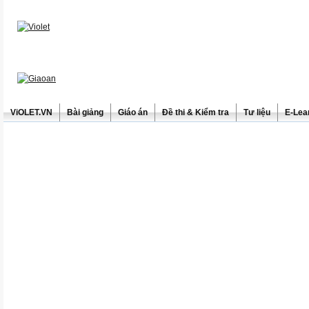
ViOLET.VN
Bài giảng
Giáo án
Đề thi & Kiểm tra
Tư liệu
E-Lea