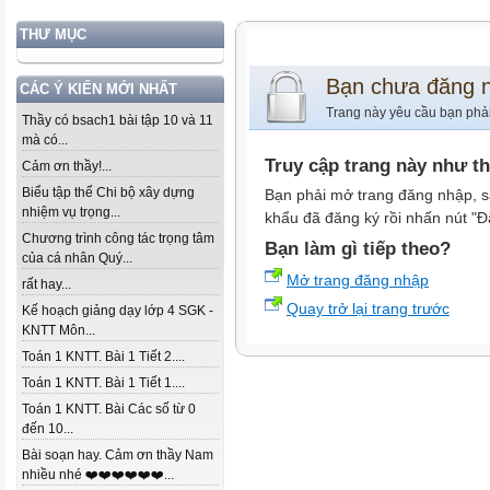
THƯ MỤC
Bạn chưa đăng 
CÁC Ý KIẾN MỚI NHẤT
Trang này yêu cầu bạn phả
Thầy có bsach1 bài tập 10 và 11
mà có...
Truy cập trang này như t
Cảm ơn thầy!...
Biểu tập thể Chi bộ xây dựng
Bạn phải mở trang đăng nhập, s
nhiệm vụ trọng...
khẩu đã đăng ký rồi nhấn nút "Đ
Chương trình công tác trọng tâm
Bạn làm gì tiếp theo?
của cá nhân Quý...
Mở trang đăng nhập
rất hay...
Quay trở lại trang trước
Kế hoạch giảng dạy lớp 4 SGK -
KNTT Môn...
Toán 1 KNTT. Bài 1 Tiết 2....
Toán 1 KNTT. Bài 1 Tiết 1....
Toán 1 KNTT. Bài Các số từ 0
đến 10...
Bài soạn hay. Cảm ơn thầy Nam
nhiều nhé ❤️❤️❤️❤️❤️❤️...