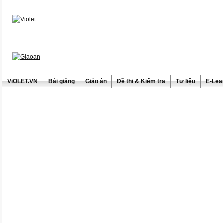
ViOLET.VN
Bài giảng
Giáo án
Đề thi & Kiểm tra
Tư liệu
E-Lea