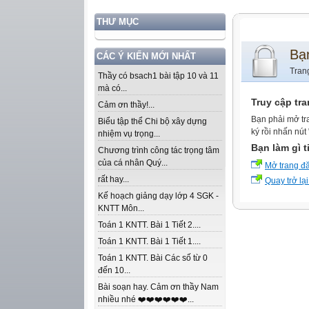
THƯ MỤC
Bạ
CÁC Ý KIẾN MỚI NHẤT
Tran
Thầy có bsach1 bài tập 10 và 11
mà có...
Truy cập tr
Cảm ơn thầy!...
Bạn phải mở tr
Biểu tập thể Chi bộ xây dựng
ký rồi nhấn nút
nhiệm vụ trọng...
Bạn làm gì t
Chương trình công tác trọng tâm
của cá nhân Quý...
Mở trang đ
rất hay...
Quay trở lại
Kế hoạch giảng dạy lớp 4 SGK -
KNTT Môn...
Toán 1 KNTT. Bài 1 Tiết 2....
Toán 1 KNTT. Bài 1 Tiết 1....
Toán 1 KNTT. Bài Các số từ 0
đến 10...
Bài soạn hay. Cảm ơn thầy Nam
nhiều nhé ❤️❤️❤️❤️❤️❤️...