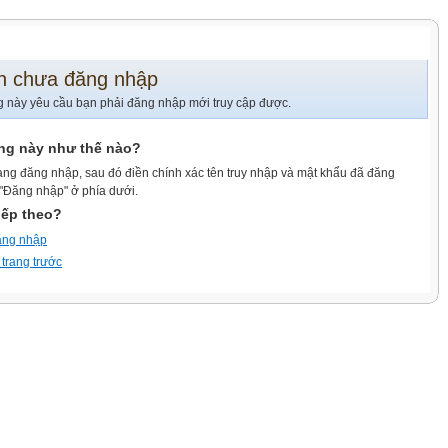
n chưa đăng nhập
g này yêu cầu bạn phải đăng nhập mới truy cập được.
ang này như thế nào?
ang đăng nhập, sau đó điền chính xác tên truy nhập và mật khẩu đã đăng
 "Đăng nhập" ở phía dưới.
iếp theo?
ăng nhập
 trang trước