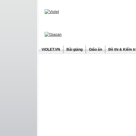
ViOLET.VN
Bài giảng
Giáo án
Đề thi & Kiểm t