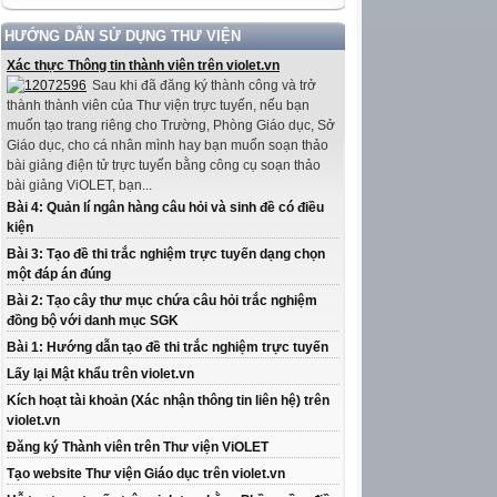
HƯỚNG DẪN SỬ DỤNG THƯ VIỆN
Xác thực Thông tin thành viên trên violet.vn
Sau khi đã đăng ký thành công và trở
thành thành viên của Thư viện trực tuyến, nếu bạn
muốn tạo trang riêng cho Trường, Phòng Giáo dục, Sở
Giáo dục, cho cá nhân mình hay bạn muốn soạn thảo
bài giảng điện tử trực tuyến bằng công cụ soạn thảo
bài giảng ViOLET, bạn...
Bài 4: Quản lí ngân hàng câu hỏi và sinh đề có điều
kiện
Bài 3: Tạo đề thi trắc nghiệm trực tuyến dạng chọn
một đáp án đúng
Bài 2: Tạo cây thư mục chứa câu hỏi trắc nghiệm
đồng bộ với danh mục SGK
Bài 1: Hướng dẫn tạo đề thi trắc nghiệm trực tuyến
Lấy lại Mật khẩu trên violet.vn
Kích hoạt tài khoản (Xác nhận thông tin liên hệ) trên
violet.vn
Đăng ký Thành viên trên Thư viện ViOLET
Tạo website Thư viện Giáo dục trên violet.vn