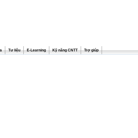
ra
Tư liệu
E-Learning
Kỹ năng CNTT
Trợ giúp