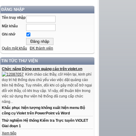
ĐĂNG NHẬP
Tên truy nhập
Mật khẩu
Ghi nhớ
Quên mật khẩu
ĐK thành viên
TIN TỨC THƯ VIỆN
Chức năng Dừng xem quảng cáo trên violet.vn
Kính chào các thầy, cô! Hiện tại, kinh phí
duy trì hệ thống dựa chủ yếu vào việc đặt quảng cáo
trên hệ thống. Tuy nhiên, đôi khi có gây một số trở ngại
đối với thầy, cô khi truy cập. Vì vậy, để thuận tiện trong
việc sử dụng thư viện hệ thống đã cung cấp chức
năng...
Khắc phục hiện tượng không xuất hiện menu Bộ
công cụ Violet trên PowerPoint và Word
Thử nghiệm Hệ thống Kiểm tra Trực tuyến ViOLET
Giai đoạn 1
Xem tiếp