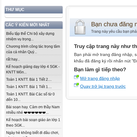
THƯ MỤC
Bạn chưa đăng 
CÁC Ý KIẾN MỚI NHẤT
Trang này yêu cầu bạn phả
Biểu tập thể Chi bộ xây dựng
nhiệm vụ trọng...
Truy cập trang này như t
Chương trình công tác trọng tâm
của cá nhân Quý...
Bạn phải mở trang đăng nhập, s
rất hay...
khẩu đã đăng ký rồi nhấn nút "Đ
Kế hoạch giảng dạy lớp 4 SGK -
Bạn làm gì tiếp theo?
KNTT Môn...
Mở trang đăng nhập
Toán 1 KNTT. Bài 1 Tiết 2....
Quay trở lại trang trước
Toán 1 KNTT. Bài 1 Tiết 1....
Toán 1 KNTT. Bài Các số từ 0
đến 10...
Bài soạn hay. Cảm ơn thầy Nam
nhiều nhé ❤️❤️❤️❤️❤️❤️...
Kế hoạch bài soạn giáo án lớp 1
theo SGK...
Ngày hè không biết đi đâu chơi,