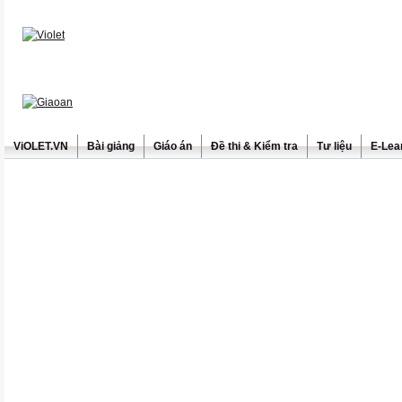
ViOLET.VN
Bài giảng
Giáo án
Đề thi & Kiểm tra
Tư liệu
E-Lea