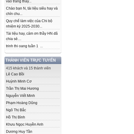
vào trang thầy...
Chào bạn N, tài liệu siêu hay và
chỉn chu...
Quy chế làm việc của Chi bộ
nhiệm kỳ 2025-2030...
Tài liệu hay, cảm ơn thầy HN đã
chia sẻ....
trinh thi oang tuần 1 ...
THÀNH VIÊN TRỰC TUYẾN
415 khách và 15 thành viên
Lê Cao Bồi
Huỳnh Minh Cơ
Trần Thị Mai Hương
Nguyễn Viết Minh
Phạm Hoàng Dũng
Ngô Thị Bắc
Hồ Thị Bình
Khưu Ngọc Huyền Anh
Dương Huy Tần