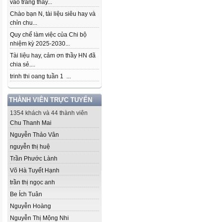
vào trang thầy...
Chào bạn N, tài liệu siêu hay và
chỉn chu...
Quy chế làm việc của Chi bộ
nhiệm kỳ 2025-2030...
Tài liệu hay, cảm ơn thầy HN đã
chia sẻ....
trinh thi oang tuần 1 ...
THÀNH VIÊN TRỰC TUYẾN
1354 khách và 44 thành viên
Chu Thanh Mai
Nguyễn Thảo Vân
nguyễn thị huệ
Trần Phước Lành
Võ Hà Tuyết Hạnh
trần thị ngọc anh
Be Ích Tuân
Nguyễn Hoàng
Nguyễn Thị Mộng Nhi