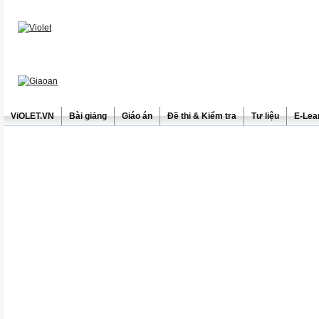
ViOLET.VN
Bài giảng
Giáo án
Đề thi & Kiểm tra
Tư liệu
E-Lea