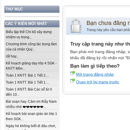
THƯ MỤC
Bạn chưa đăng 
CÁC Ý KIẾN MỚI NHẤT
Trang này yêu cầu bạn phả
Biểu tập thể Chi bộ xây dựng
nhiệm vụ trọng...
Truy cập trang này như t
Chương trình công tác trọng tâm
của cá nhân Quý...
Bạn phải mở trang đăng nhập, s
rất hay...
khẩu đã đăng ký rồi nhấn nút "Đ
Kế hoạch giảng dạy lớp 4 SGK -
Bạn làm gì tiếp theo?
KNTT Môn...
Mở trang đăng nhập
Toán 1 KNTT. Bài 1 Tiết 2....
Quay trở lại trang trước
Toán 1 KNTT. Bài 1 Tiết 1....
Toán 1 KNTT. Bài Các số từ 0
đến 10...
Bài soạn hay. Cảm ơn thầy Nam
nhiều nhé ❤️❤️❤️❤️❤️❤️...
Kế hoạch bài soạn giáo án lớp 1
theo SGK...
Ngày hè không biết đi đâu chơi,