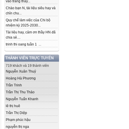
vào trang thầy...
Chào bạn N, tài liệu siêu hay và
chỉn chu...
Quy chế làm việc của Chi bộ
nhiệm kỳ 2025-2030...
Tài liệu hay, cảm ơn thầy HN đã
chia sẻ....
trinh thi oang tuần 1 ...
THÀNH VIÊN TRỰC TUYẾN
719 khách và 19 thành viên
Nguyễn Xuân Thuỷ
Hoàng Hà Phương
Trần Trinh
Trần Thị Thu Thảo
Nguyễn Tuấn Khanh
lê thị huê
Trần Thị Diệp
Phạm phúc hậu
nguyễn thị nga