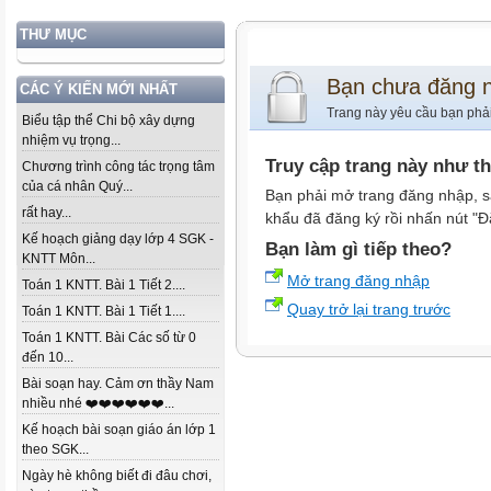
THƯ MỤC
Bạn chưa đăng 
CÁC Ý KIẾN MỚI NHẤT
Trang này yêu cầu bạn phả
Biểu tập thể Chi bộ xây dựng
nhiệm vụ trọng...
Truy cập trang này như t
Chương trình công tác trọng tâm
của cá nhân Quý...
Bạn phải mở trang đăng nhập, s
rất hay...
khẩu đã đăng ký rồi nhấn nút "Đ
Kế hoạch giảng dạy lớp 4 SGK -
Bạn làm gì tiếp theo?
KNTT Môn...
Mở trang đăng nhập
Toán 1 KNTT. Bài 1 Tiết 2....
Quay trở lại trang trước
Toán 1 KNTT. Bài 1 Tiết 1....
Toán 1 KNTT. Bài Các số từ 0
đến 10...
Bài soạn hay. Cảm ơn thầy Nam
nhiều nhé ❤️❤️❤️❤️❤️❤️...
Kế hoạch bài soạn giáo án lớp 1
theo SGK...
Ngày hè không biết đi đâu chơi,