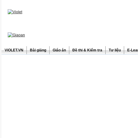
ViOLET.VN
Bài giảng
Giáo án
Đề thi & Kiểm tra
Tư liệu
E-Lea