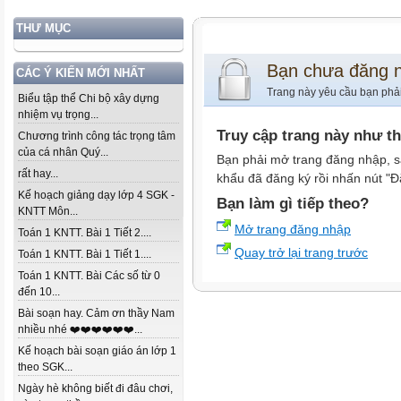
THƯ MỤC
Bạn chưa đăng 
CÁC Ý KIẾN MỚI NHẤT
Trang này yêu cầu bạn phả
Biểu tập thể Chi bộ xây dựng
nhiệm vụ trọng...
Truy cập trang này như t
Chương trình công tác trọng tâm
của cá nhân Quý...
Bạn phải mở trang đăng nhập, s
rất hay...
khẩu đã đăng ký rồi nhấn nút "Đ
Kế hoạch giảng dạy lớp 4 SGK -
Bạn làm gì tiếp theo?
KNTT Môn...
Mở trang đăng nhập
Toán 1 KNTT. Bài 1 Tiết 2....
Quay trở lại trang trước
Toán 1 KNTT. Bài 1 Tiết 1....
Toán 1 KNTT. Bài Các số từ 0
đến 10...
Bài soạn hay. Cảm ơn thầy Nam
nhiều nhé ❤️❤️❤️❤️❤️❤️...
Kế hoạch bài soạn giáo án lớp 1
theo SGK...
Ngày hè không biết đi đâu chơi,