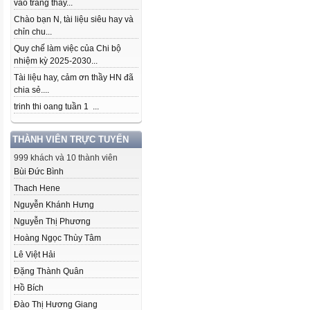
vào trang thầy...
Chào bạn N, tài liệu siêu hay và
chỉn chu...
Quy chế làm việc của Chi bộ
nhiệm kỳ 2025-2030...
Tài liệu hay, cảm ơn thầy HN đã
chia sẻ....
trinh thi oang tuần 1 ...
THÀNH VIÊN TRỰC TUYẾN
999 khách và 10 thành viên
Bùi Đức Bình
Thach Hene
Nguyễn Khánh Hưng
Nguyễn Thị Phương
Hoàng Ngọc Thùy Tâm
Lê Việt Hải
Đặng Thành Quân
Hồ Bích
Đào Thị Hương Giang