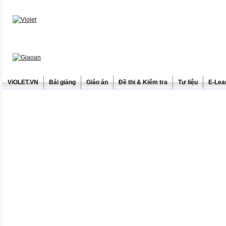
ViOLET.VN
Bài giảng
Giáo án
Đề thi & Kiểm tra
Tư liệu
E-Lea