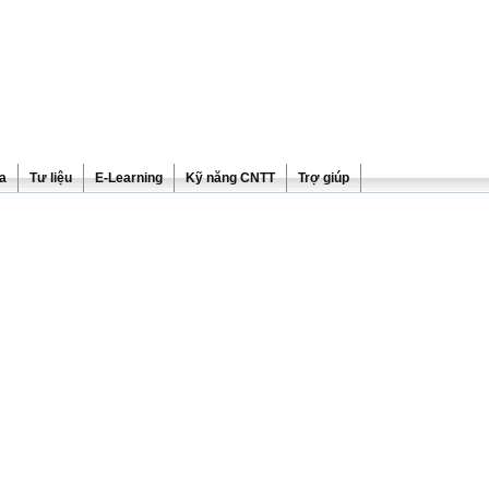
ra
Tư liệu
E-Learning
Kỹ năng CNTT
Trợ giúp