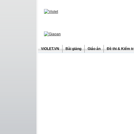
ViOLET.VN
Bài giảng
Giáo án
Đề thi & Kiểm t