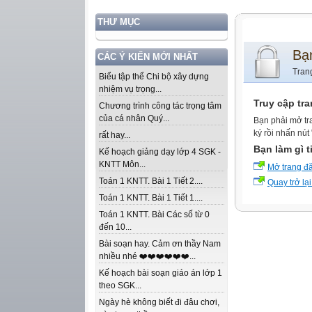
THƯ MỤC
Bạ
CÁC Ý KIẾN MỚI NHẤT
Tran
Biểu tập thể Chi bộ xây dựng
nhiệm vụ trọng...
Truy cập tr
Chương trình công tác trọng tâm
của cá nhân Quý...
Bạn phải mở tr
ký rồi nhấn nút
rất hay...
Bạn làm gì t
Kế hoạch giảng dạy lớp 4 SGK -
KNTT Môn...
Mở trang đ
Toán 1 KNTT. Bài 1 Tiết 2....
Quay trở lại
Toán 1 KNTT. Bài 1 Tiết 1....
Toán 1 KNTT. Bài Các số từ 0
đến 10...
Bài soạn hay. Cảm ơn thầy Nam
nhiều nhé ❤️❤️❤️❤️❤️❤️...
Kế hoạch bài soạn giáo án lớp 1
theo SGK...
Ngày hè không biết đi đâu chơi,