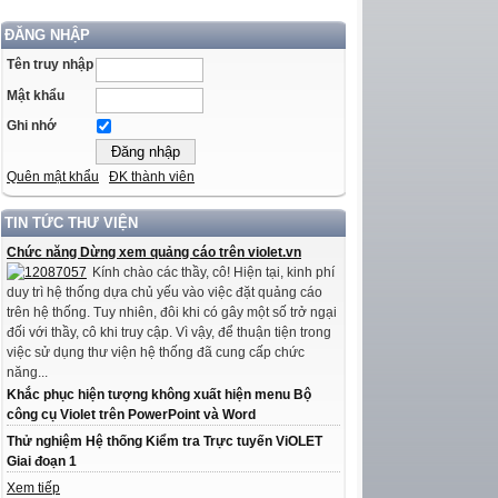
ĐĂNG NHẬP
Tên truy nhập
Mật khẩu
Ghi nhớ
Quên mật khẩu
ĐK thành viên
TIN TỨC THƯ VIỆN
Chức năng Dừng xem quảng cáo trên violet.vn
Kính chào các thầy, cô! Hiện tại, kinh phí
duy trì hệ thống dựa chủ yếu vào việc đặt quảng cáo
trên hệ thống. Tuy nhiên, đôi khi có gây một số trở ngại
đối với thầy, cô khi truy cập. Vì vậy, để thuận tiện trong
việc sử dụng thư viện hệ thống đã cung cấp chức
năng...
Khắc phục hiện tượng không xuất hiện menu Bộ
công cụ Violet trên PowerPoint và Word
Thử nghiệm Hệ thống Kiểm tra Trực tuyến ViOLET
Giai đoạn 1
Xem tiếp