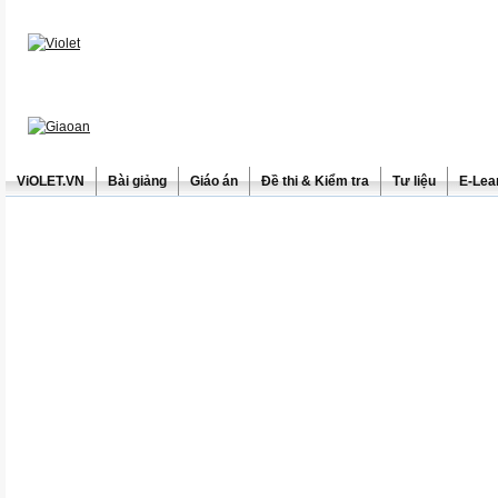
ViOLET.VN
Bài giảng
Giáo án
Đề thi & Kiểm tra
Tư liệu
E-Lea