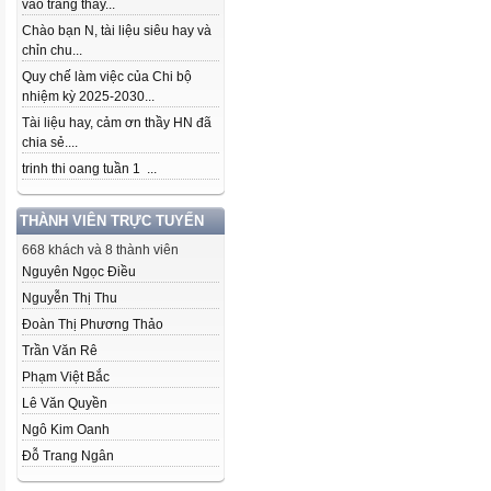
vào trang thầy...
Chào bạn N, tài liệu siêu hay và
chỉn chu...
Quy chế làm việc của Chi bộ
nhiệm kỳ 2025-2030...
Tài liệu hay, cảm ơn thầy HN đã
chia sẻ....
trinh thi oang tuần 1 ...
THÀNH VIÊN TRỰC TUYẾN
668 khách và 8 thành viên
Nguyên Ngọc Điều
Nguyễn Thị Thu
Đoàn Thị Phương Thảo
Trần Văn Rê
Phạm Việt Bắc
Lê Văn Quyền
Ngô Kim Oanh
Đỗ Trang Ngân