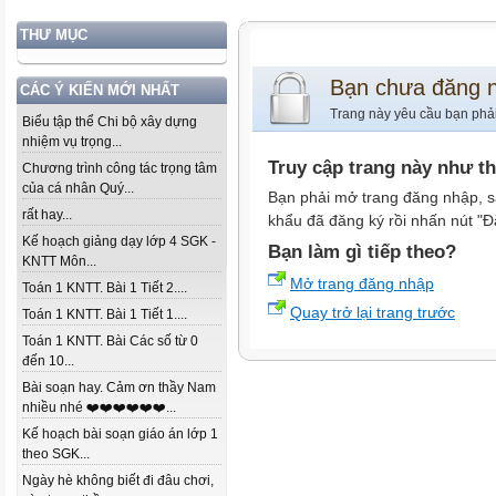
THƯ MỤC
Bạn chưa đăng 
CÁC Ý KIẾN MỚI NHẤT
Trang này yêu cầu bạn phả
Biểu tập thể Chi bộ xây dựng
nhiệm vụ trọng...
Truy cập trang này như t
Chương trình công tác trọng tâm
của cá nhân Quý...
Bạn phải mở trang đăng nhập, s
rất hay...
khẩu đã đăng ký rồi nhấn nút "Đ
Kế hoạch giảng dạy lớp 4 SGK -
Bạn làm gì tiếp theo?
KNTT Môn...
Mở trang đăng nhập
Toán 1 KNTT. Bài 1 Tiết 2....
Quay trở lại trang trước
Toán 1 KNTT. Bài 1 Tiết 1....
Toán 1 KNTT. Bài Các số từ 0
đến 10...
Bài soạn hay. Cảm ơn thầy Nam
nhiều nhé ❤️❤️❤️❤️❤️❤️...
Kế hoạch bài soạn giáo án lớp 1
theo SGK...
Ngày hè không biết đi đâu chơi,