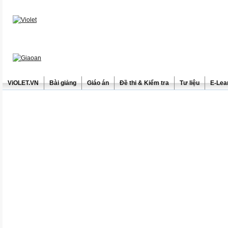
ViOLET.VN
Bài giảng
Giáo án
Đề thi & Kiểm tra
Tư liệu
E-Lea