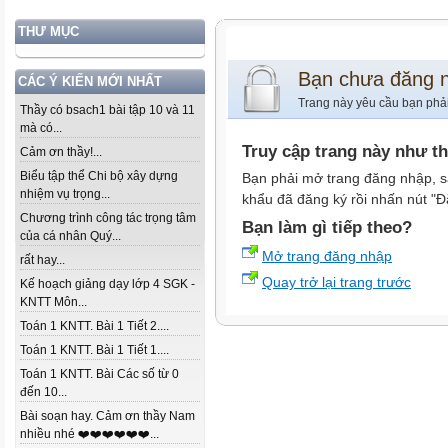
THƯ MỤC
Bạn chưa đăng 
CÁC Ý KIẾN MỚI NHẤT
Trang này yêu cầu bạn phả
Thầy có bsach1 bài tập 10 và 11
mà có...
Truy cập trang này như t
Cảm ơn thầy!...
Biểu tập thể Chi bộ xây dựng
Bạn phải mở trang đăng nhập, s
nhiệm vụ trọng...
khẩu đã đăng ký rồi nhấn nút "Đ
Chương trình công tác trọng tâm
Bạn làm gì tiếp theo?
của cá nhân Quý...
Mở trang đăng nhập
rất hay...
Quay trở lại trang trước
Kế hoạch giảng dạy lớp 4 SGK -
KNTT Môn...
Toán 1 KNTT. Bài 1 Tiết 2....
Toán 1 KNTT. Bài 1 Tiết 1....
Toán 1 KNTT. Bài Các số từ 0
đến 10...
Bài soạn hay. Cảm ơn thầy Nam
nhiều nhé ❤️❤️❤️❤️❤️❤️...