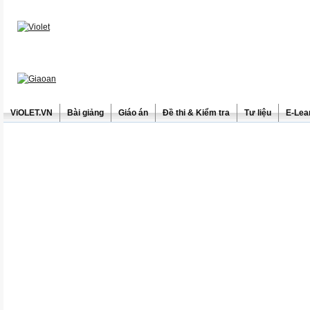
ViOLET.VN
Bài giảng
Giáo án
Đề thi & Kiểm tra
Tư liệu
E-Lea