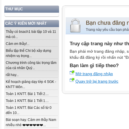
THƯ MỤC
Bạn chưa đăng 
CÁC Ý KIẾN MỚI NHẤT
Trang này yêu cầu bạn phả
Thầy có bsach1 bài tập 10 và 11
mà có...
Truy cập trang này như t
Cảm ơn thầy!...
Biểu tập thể Chi bộ xây dựng
Bạn phải mở trang đăng nhập, s
nhiệm vụ trọng...
khẩu đã đăng ký rồi nhấn nút "Đ
Chương trình công tác trọng tâm
Bạn làm gì tiếp theo?
của cá nhân Quý...
Mở trang đăng nhập
rất hay...
Quay trở lại trang trước
Kế hoạch giảng dạy lớp 4 SGK -
KNTT Môn...
Toán 1 KNTT. Bài 1 Tiết 2....
Toán 1 KNTT. Bài 1 Tiết 1....
Toán 1 KNTT. Bài Các số từ 0
đến 10...
Bài soạn hay. Cảm ơn thầy Nam
nhiều nhé ❤️❤️❤️❤️❤️❤️...