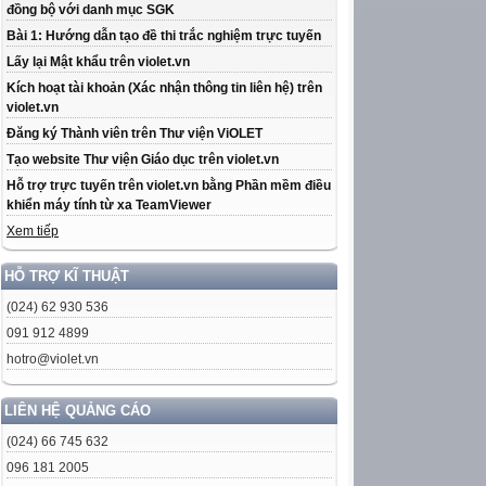
đồng bộ với danh mục SGK
Bài 1: Hướng dẫn tạo đề thi trắc nghiệm trực tuyến
Lấy lại Mật khẩu trên violet.vn
Kích hoạt tài khoản (Xác nhận thông tin liên hệ) trên
violet.vn
Đăng ký Thành viên trên Thư viện ViOLET
Tạo website Thư viện Giáo dục trên violet.vn
Hỗ trợ trực tuyến trên violet.vn bằng Phần mềm điều
khiển máy tính từ xa TeamViewer
Xem tiếp
HỖ TRỢ KĨ THUẬT
(024) 62 930 536
091 912 4899
hotro@violet.vn
LIÊN HỆ QUẢNG CÁO
(024) 66 745 632
096 181 2005