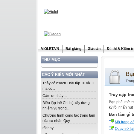
ViOLET.VN
Bài giảng
Giáo án
Đề thi & Kiểm t
THƯ MỤC
Bạ
CÁC Ý KIẾN MỚI NHẤT
Tran
Thầy có bsach1 bài tập 10 và 11
mà có...
Truy cập tr
Cảm ơn thầy!...
Bạn phải mở tr
Biểu tập thể Chi bộ xây dựng
ký rồi nhấn nút
nhiệm vụ trọng...
Bạn làm gì t
Chương trình công tác trọng tâm
của cá nhân Quý...
Mở trang đ
rất hay...
Quay trở lại