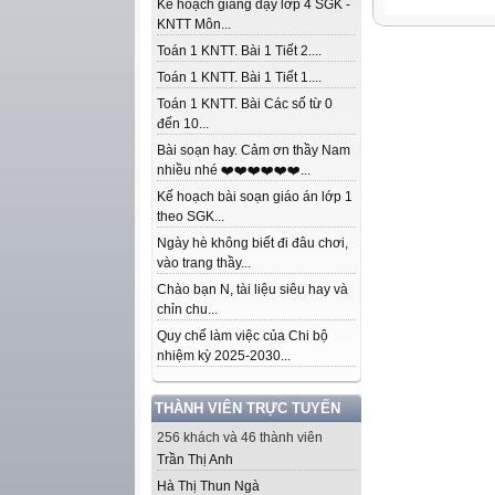
Kế hoạch giảng dạy lớp 4 SGK -
KNTT Môn...
Toán 1 KNTT. Bài 1 Tiết 2....
Toán 1 KNTT. Bài 1 Tiết 1....
Toán 1 KNTT. Bài Các số từ 0
đến 10...
Bài soạn hay. Cảm ơn thầy Nam
nhiều nhé ❤️❤️❤️❤️❤️❤️...
Kế hoạch bài soạn giáo án lớp 1
theo SGK...
Ngày hè không biết đi đâu chơi,
vào trang thầy...
Chào bạn N, tài liệu siêu hay và
chỉn chu...
Quy chế làm việc của Chi bộ
nhiệm kỳ 2025-2030...
THÀNH VIÊN TRỰC TUYẾN
256 khách và 46 thành viên
Trần Thị Anh
Hà Thị Thun Ngà