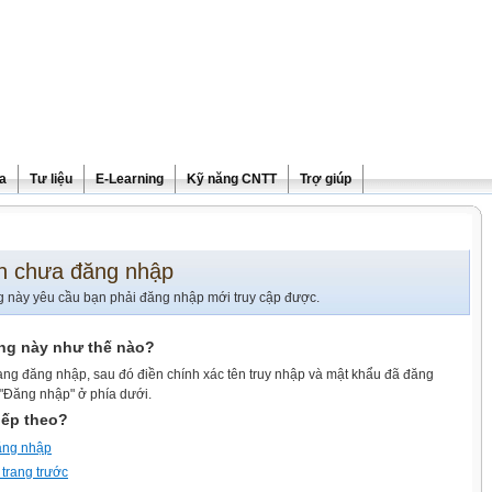
ra
Tư liệu
E-Learning
Kỹ năng CNTT
Trợ giúp
n chưa đăng nhập
g này yêu cầu bạn phải đăng nhập mới truy cập được.
ang này như thế nào?
ang đăng nhập, sau đó điền chính xác tên truy nhập và mật khẩu đã đăng
 "Đăng nhập" ở phía dưới.
iếp theo?
ăng nhập
 trang trước