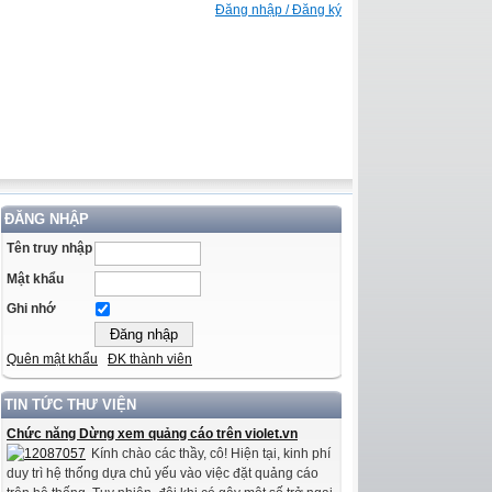
Đăng nhập / Đăng ký
ĐĂNG NHẬP
Tên truy nhập
Mật khẩu
Ghi nhớ
Quên mật khẩu
ĐK thành viên
TIN TỨC THƯ VIỆN
Chức năng Dừng xem quảng cáo trên violet.vn
Kính chào các thầy, cô! Hiện tại, kinh phí
duy trì hệ thống dựa chủ yếu vào việc đặt quảng cáo