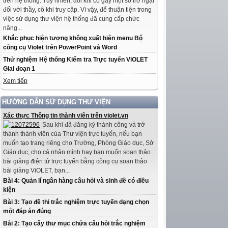
trên hệ thống. Tuy nhiên, đôi khi có gây một số trở ngại
đối với thầy, cô khi truy cập. Vì vậy, để thuận tiện trong
việc sử dụng thư viện hệ thống đã cung cấp chức
năng...
Khắc phục hiện tượng không xuất hiện menu Bộ
công cụ Violet trên PowerPoint và Word
Thử nghiệm Hệ thống Kiểm tra Trực tuyến ViOLET
Giai đoạn 1
Xem tiếp
HƯỚNG DẪN SỬ DỤNG THƯ VIỆN
Xác thực Thông tin thành viên trên violet.vn
Sau khi đã đăng ký thành công và trở
thành thành viên của Thư viện trực tuyến, nếu bạn
muốn tạo trang riêng cho Trường, Phòng Giáo dục, Sở
Giáo dục, cho cá nhân mình hay bạn muốn soạn thảo
bài giảng điện tử trực tuyến bằng công cụ soạn thảo
bài giảng ViOLET, bạn...
Bài 4: Quản lí ngân hàng câu hỏi và sinh đề có điều
kiện
Bài 3: Tạo đề thi trắc nghiệm trực tuyến dạng chọn
một đáp án đúng
Bài 2: Tạo cây thư mục chứa câu hỏi trắc nghiệm