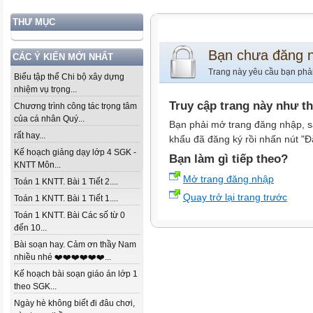
THƯ MỤC
Bạn chưa đăng 
CÁC Ý KIẾN MỚI NHẤT
Trang này yêu cầu bạn phả
Biểu tập thể Chi bộ xây dựng
nhiệm vụ trọng...
Truy cập trang này như t
Chương trình công tác trọng tâm
của cá nhân Quý...
Bạn phải mở trang đăng nhập, s
rất hay...
khẩu đã đăng ký rồi nhấn nút "Đ
Kế hoạch giảng dạy lớp 4 SGK -
Bạn làm gì tiếp theo?
KNTT Môn...
Mở trang đăng nhập
Toán 1 KNTT. Bài 1 Tiết 2....
Quay trở lại trang trước
Toán 1 KNTT. Bài 1 Tiết 1....
Toán 1 KNTT. Bài Các số từ 0
đến 10...
Bài soạn hay. Cảm ơn thầy Nam
nhiều nhé ❤️❤️❤️❤️❤️❤️...
Kế hoạch bài soạn giáo án lớp 1
theo SGK...
Ngày hè không biết đi đâu chơi,