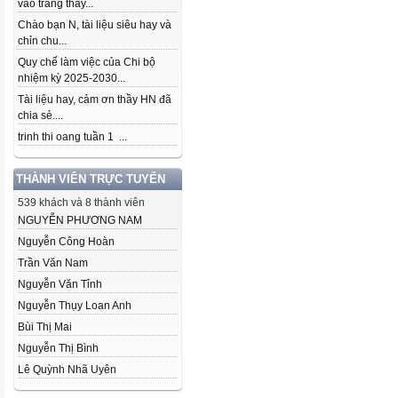
vào trang thầy...
Chào bạn N, tài liệu siêu hay và
chỉn chu...
Quy chế làm việc của Chi bộ
nhiệm kỳ 2025-2030...
Tài liệu hay, cảm ơn thầy HN đã
chia sẻ....
trinh thi oang tuần 1 ...
THÀNH VIÊN TRỰC TUYẾN
539 khách và 8 thành viên
NGUYỄN PHƯƠNG NAM
Nguyễn Công Hoàn
Trần Văn Nam
Nguyễn Văn Tỉnh
Nguyễn Thụy Loan Anh
Bùi Thị Mai
Nguyễn Thị Bình
Lê Quỳnh Nhã Uyên