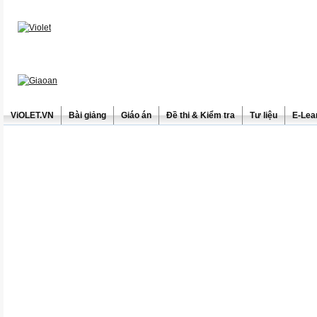
ViOLET.VN
Bài giảng
Giáo án
Đề thi & Kiểm tra
Tư liệu
E-Lea