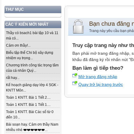
THƯ MỤC
Bạn chưa đăng 
CÁC Ý KIẾN MỚI NHẤT
Trang này yêu cầu bạn phả
Thầy có bsach1 bài tập 10 và 11
mà có...
Truy cập trang này như t
Cảm ơn thầy!...
Biểu tập thể Chi bộ xây dựng
Bạn phải mở trang đăng nhập, s
nhiệm vụ trọng...
khẩu đã đăng ký rồi nhấn nút "Đ
Chương trình công tác trọng tâm
Bạn làm gì tiếp theo?
của cá nhân Quý...
Mở trang đăng nhập
rất hay...
Quay trở lại trang trước
Kế hoạch giảng dạy lớp 4 SGK -
KNTT Môn...
Toán 1 KNTT. Bài 1 Tiết 2....
Toán 1 KNTT. Bài 1 Tiết 1....
Toán 1 KNTT. Bài Các số từ 0
đến 10...
Bài soạn hay. Cảm ơn thầy Nam
nhiều nhé ❤️❤️❤️❤️❤️❤️...