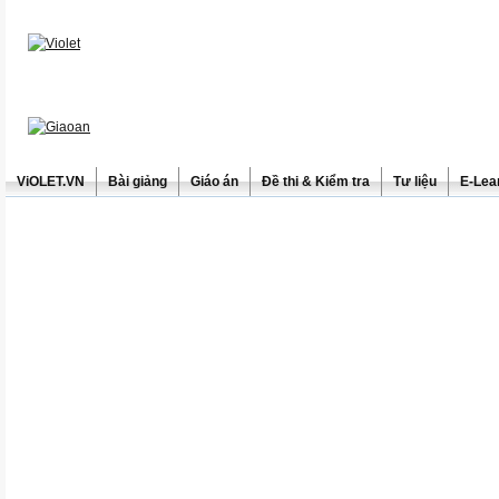
ViOLET.VN
Bài giảng
Giáo án
Đề thi & Kiểm tra
Tư liệu
E-Lea