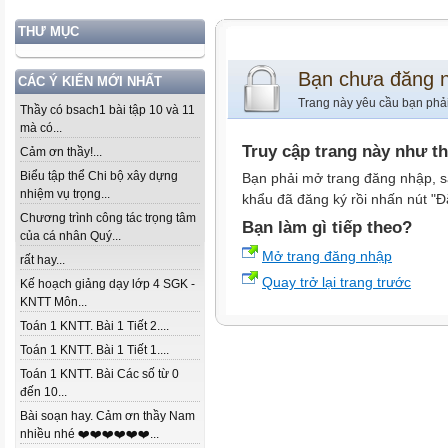
THƯ MỤC
Bạn chưa đăng 
CÁC Ý KIẾN MỚI NHẤT
Trang này yêu cầu bạn phả
Thầy có bsach1 bài tập 10 và 11
mà có...
Truy cập trang này như t
Cảm ơn thầy!...
Biểu tập thể Chi bộ xây dựng
Bạn phải mở trang đăng nhập, s
nhiệm vụ trọng...
khẩu đã đăng ký rồi nhấn nút "Đ
Chương trình công tác trọng tâm
Bạn làm gì tiếp theo?
của cá nhân Quý...
Mở trang đăng nhập
rất hay...
Quay trở lại trang trước
Kế hoạch giảng dạy lớp 4 SGK -
KNTT Môn...
Toán 1 KNTT. Bài 1 Tiết 2....
Toán 1 KNTT. Bài 1 Tiết 1....
Toán 1 KNTT. Bài Các số từ 0
đến 10...
Bài soạn hay. Cảm ơn thầy Nam
nhiều nhé ❤️❤️❤️❤️❤️❤️...