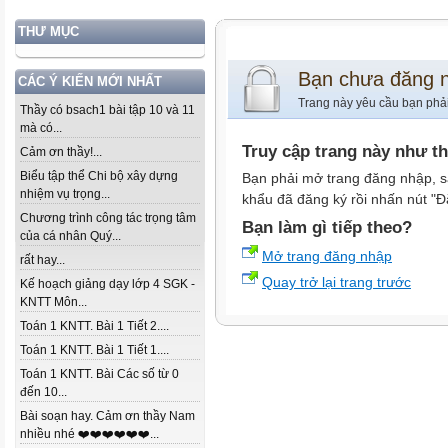
THƯ MỤC
Bạn chưa đăng 
CÁC Ý KIẾN MỚI NHẤT
Trang này yêu cầu bạn phả
Thầy có bsach1 bài tập 10 và 11
mà có...
Truy cập trang này như t
Cảm ơn thầy!...
Biểu tập thể Chi bộ xây dựng
Bạn phải mở trang đăng nhập, s
nhiệm vụ trọng...
khẩu đã đăng ký rồi nhấn nút "Đ
Chương trình công tác trọng tâm
Bạn làm gì tiếp theo?
của cá nhân Quý...
Mở trang đăng nhập
rất hay...
Quay trở lại trang trước
Kế hoạch giảng dạy lớp 4 SGK -
KNTT Môn...
Toán 1 KNTT. Bài 1 Tiết 2....
Toán 1 KNTT. Bài 1 Tiết 1....
Toán 1 KNTT. Bài Các số từ 0
đến 10...
Bài soạn hay. Cảm ơn thầy Nam
nhiều nhé ❤️❤️❤️❤️❤️❤️...