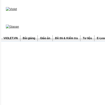
ViOLET.VN
Bài giảng
Giáo án
Đề thi & Kiểm tra
Tư liệu
E-Lea