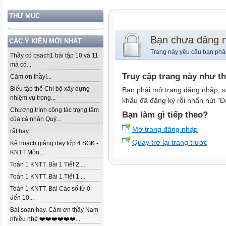
THƯ MỤC
Bạn chưa đăng 
CÁC Ý KIẾN MỚI NHẤT
Trang này yêu cầu bạn phả
Thầy có bsach1 bài tập 10 và 11
mà có...
Truy cập trang này như t
Cảm ơn thầy!...
Biểu tập thể Chi bộ xây dựng
Bạn phải mở trang đăng nhập, s
nhiệm vụ trọng...
khẩu đã đăng ký rồi nhấn nút "Đ
Chương trình công tác trọng tâm
Bạn làm gì tiếp theo?
của cá nhân Quý...
Mở trang đăng nhập
rất hay...
Quay trở lại trang trước
Kế hoạch giảng dạy lớp 4 SGK -
KNTT Môn...
Toán 1 KNTT. Bài 1 Tiết 2....
Toán 1 KNTT. Bài 1 Tiết 1....
Toán 1 KNTT. Bài Các số từ 0
đến 10...
Bài soạn hay. Cảm ơn thầy Nam
nhiều nhé ❤️❤️❤️❤️❤️❤️...