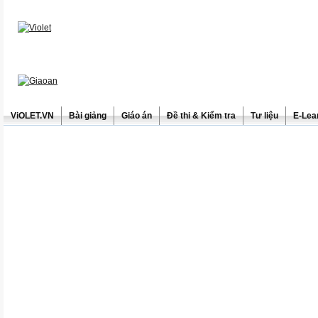
ViOLET.VN
Bài giảng
Giáo án
Đề thi & Kiểm tra
Tư liệu
E-Lea