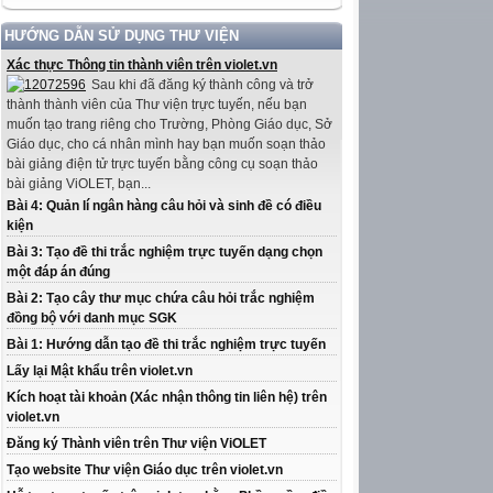
HƯỚNG DẪN SỬ DỤNG THƯ VIỆN
Xác thực Thông tin thành viên trên violet.vn
Sau khi đã đăng ký thành công và trở
thành thành viên của Thư viện trực tuyến, nếu bạn
muốn tạo trang riêng cho Trường, Phòng Giáo dục, Sở
Giáo dục, cho cá nhân mình hay bạn muốn soạn thảo
bài giảng điện tử trực tuyến bằng công cụ soạn thảo
bài giảng ViOLET, bạn...
Bài 4: Quản lí ngân hàng câu hỏi và sinh đề có điều
kiện
Bài 3: Tạo đề thi trắc nghiệm trực tuyến dạng chọn
một đáp án đúng
Bài 2: Tạo cây thư mục chứa câu hỏi trắc nghiệm
đồng bộ với danh mục SGK
Bài 1: Hướng dẫn tạo đề thi trắc nghiệm trực tuyến
Lấy lại Mật khẩu trên violet.vn
Kích hoạt tài khoản (Xác nhận thông tin liên hệ) trên
violet.vn
Đăng ký Thành viên trên Thư viện ViOLET
Tạo website Thư viện Giáo dục trên violet.vn