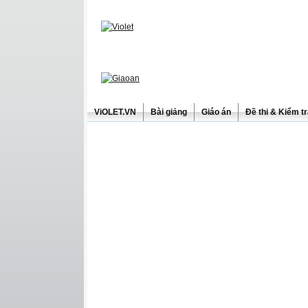
ViOLET.VN
Bài giảng
Giáo án
Đề thi & Kiểm t