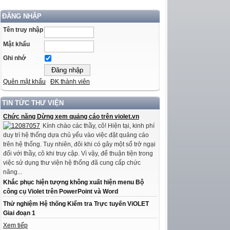
ĐĂNG NHẬP
Tên truy nhập
Mật khẩu
Ghi nhớ
Quên mật khẩu
ĐK thành viên
TIN TỨC THƯ VIỆN
Chức năng Dừng xem quảng cáo trên violet.vn
Kính chào các thầy, cô! Hiện tại, kinh phí
duy trì hệ thống dựa chủ yếu vào việc đặt quảng cáo
trên hệ thống. Tuy nhiên, đôi khi có gây một số trở ngại
đối với thầy, cô khi truy cập. Vì vậy, để thuận tiện trong
việc sử dụng thư viện hệ thống đã cung cấp chức
năng...
Khắc phục hiện tượng không xuất hiện menu Bộ
công cụ Violet trên PowerPoint và Word
Thử nghiệm Hệ thống Kiểm tra Trực tuyến ViOLET
Giai đoạn 1
Xem tiếp