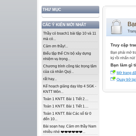
THƯ MỤC
Bạ
CÁC Ý KIẾN MỚI NHẤT
Tran
Thầy có bsach1 bài tập 10 và 11
mà có...
Truy cập tr
Cảm ơn thầy!...
Bạn phải mở tr
Biểu tập thể Chi bộ xây dựng
ký rồi nhấn nút
nhiệm vụ trọng...
Bạn làm gì t
Chương trình công tác trọng tâm
của cá nhân Quý...
Mở trang đ
rất hay...
Quay trở lại
Kế hoạch giảng dạy lớp 4 SGK -
KNTT Môn...
Toán 1 KNTT. Bài 1 Tiết 2....
Toán 1 KNTT. Bài 1 Tiết 1....
Toán 1 KNTT. Bài Các số từ 0
đến 10...
Bài soạn hay. Cảm ơn thầy Nam
nhiều nhé ❤️❤️❤️❤️❤️❤️...