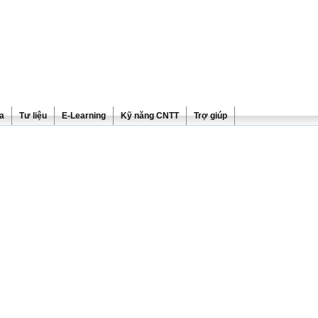
ra
Tư liệu
E-Learning
Kỹ năng CNTT
Trợ giúp