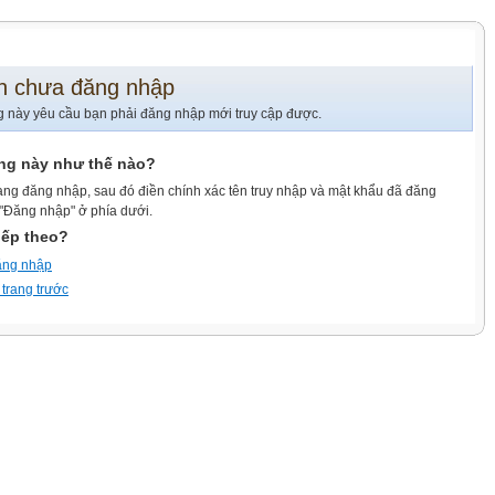
n chưa đăng nhập
g này yêu cầu bạn phải đăng nhập mới truy cập được.
ang này như thế nào?
ang đăng nhập, sau đó điền chính xác tên truy nhập và mật khẩu đã đăng
 "Đăng nhập" ở phía dưới.
iếp theo?
ăng nhập
 trang trước