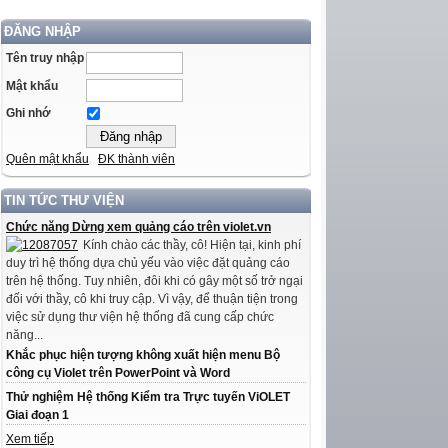
ĐĂNG NHẬP
Tên truy nhập
Mật khẩu
Ghi nhớ
Quên mật khẩu
ĐK thành viên
TIN TỨC THƯ VIỆN
Chức năng Dừng xem quảng cáo trên violet.vn
Kính chào các thầy, cô! Hiện tại, kinh phí
duy trì hệ thống dựa chủ yếu vào việc đặt quảng cáo
trên hệ thống. Tuy nhiên, đôi khi có gây một số trở ngại
đối với thầy, cô khi truy cập. Vì vậy, để thuận tiện trong
việc sử dụng thư viện hệ thống đã cung cấp chức
năng...
Khắc phục hiện tượng không xuất hiện menu Bộ
công cụ Violet trên PowerPoint và Word
Thử nghiệm Hệ thống Kiểm tra Trực tuyến ViOLET
Giai đoạn 1
Xem tiếp