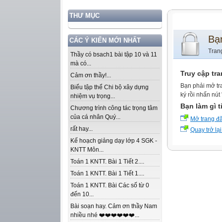
THƯ MỤC
Bạ
CÁC Ý KIẾN MỚI NHẤT
Tran
Thầy có bsach1 bài tập 10 và 11
mà có...
Truy cập tr
Cảm ơn thầy!...
Bạn phải mở tr
Biểu tập thể Chi bộ xây dựng
ký rồi nhấn nút
nhiệm vụ trọng...
Bạn làm gì t
Chương trình công tác trọng tâm
của cá nhân Quý...
Mở trang đ
rất hay...
Quay trở lại
Kế hoạch giảng dạy lớp 4 SGK -
KNTT Môn...
Toán 1 KNTT. Bài 1 Tiết 2....
Toán 1 KNTT. Bài 1 Tiết 1....
Toán 1 KNTT. Bài Các số từ 0
đến 10...
Bài soạn hay. Cảm ơn thầy Nam
nhiều nhé ❤️❤️❤️❤️❤️❤️...