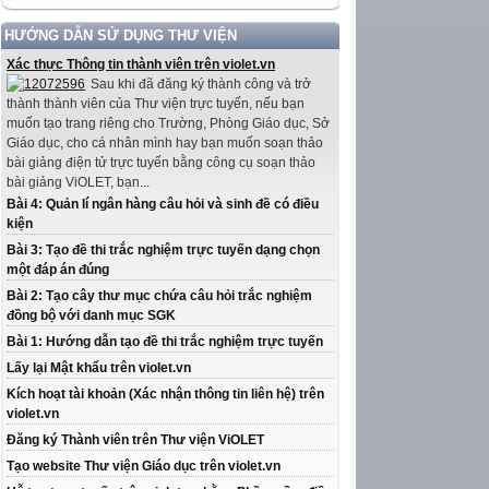
HƯỚNG DẪN SỬ DỤNG THƯ VIỆN
Xác thực Thông tin thành viên trên violet.vn
Sau khi đã đăng ký thành công và trở
thành thành viên của Thư viện trực tuyến, nếu bạn
muốn tạo trang riêng cho Trường, Phòng Giáo dục, Sở
Giáo dục, cho cá nhân mình hay bạn muốn soạn thảo
bài giảng điện tử trực tuyến bằng công cụ soạn thảo
bài giảng ViOLET, bạn...
Bài 4: Quản lí ngân hàng câu hỏi và sinh đề có điều
kiện
Bài 3: Tạo đề thi trắc nghiệm trực tuyến dạng chọn
một đáp án đúng
Bài 2: Tạo cây thư mục chứa câu hỏi trắc nghiệm
đồng bộ với danh mục SGK
Bài 1: Hướng dẫn tạo đề thi trắc nghiệm trực tuyến
Lấy lại Mật khẩu trên violet.vn
Kích hoạt tài khoản (Xác nhận thông tin liên hệ) trên
violet.vn
Đăng ký Thành viên trên Thư viện ViOLET
Tạo website Thư viện Giáo dục trên violet.vn