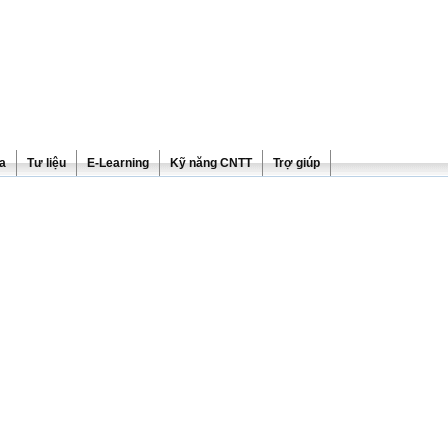
ra
Tư liệu
E-Learning
Kỹ năng CNTT
Trợ giúp