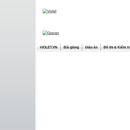
ViOLET.VN
Bài giảng
Giáo án
Đề thi & Kiểm t