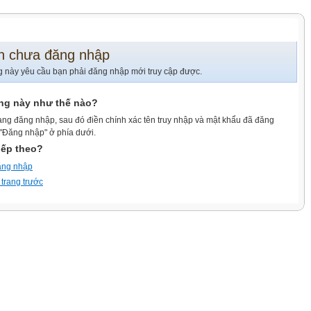
n chưa đăng nhập
g này yêu cầu bạn phải đăng nhập mới truy cập được.
ang này như thế nào?
ang đăng nhập, sau đó điền chính xác tên truy nhập và mật khẩu đã đăng
 "Đăng nhập" ở phía dưới.
iếp theo?
ăng nhập
 trang trước