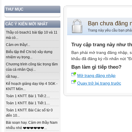
THƯ MỤC
Bạn chưa đăng 
CÁC Ý KIẾN MỚI NHẤT
Trang này yêu cầu bạn phả
Thầy có bsach1 bài tập 10 và 11
mà có...
Truy cập trang này như t
Cảm ơn thầy!...
Biểu tập thể Chi bộ xây dựng
Bạn phải mở trang đăng nhập, s
nhiệm vụ trọng...
khẩu đã đăng ký rồi nhấn nút "Đ
Chương trình công tác trọng tâm
Bạn làm gì tiếp theo?
của cá nhân Quý...
Mở trang đăng nhập
rất hay...
Quay trở lại trang trước
Kế hoạch giảng dạy lớp 4 SGK -
KNTT Môn...
Toán 1 KNTT. Bài 1 Tiết 2....
Toán 1 KNTT. Bài 1 Tiết 1....
Toán 1 KNTT. Bài Các số từ 0
đến 10...
Bài soạn hay. Cảm ơn thầy Nam
nhiều nhé ❤️❤️❤️❤️❤️❤️...