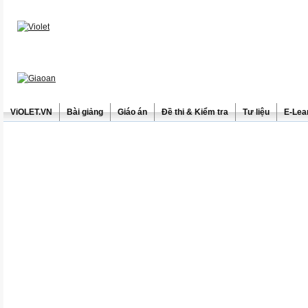
ViOLET.VN
Bài giảng
Giáo án
Đề thi & Kiểm tra
Tư liệu
E-Lea