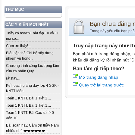
THƯ MỤC
Bạn chưa đăng 
CÁC Ý KIẾN MỚI NHẤT
Trang này yêu cầu bạn phả
Thầy có bsach1 bài tập 10 và 11
mà có...
Truy cập trang này như t
Cảm ơn thầy!...
Biểu tập thể Chi bộ xây dựng
Bạn phải mở trang đăng nhập, s
nhiệm vụ trọng...
khẩu đã đăng ký rồi nhấn nút "Đ
Chương trình công tác trọng tâm
Bạn làm gì tiếp theo?
của cá nhân Quý...
Mở trang đăng nhập
rất hay...
Quay trở lại trang trước
Kế hoạch giảng dạy lớp 4 SGK -
KNTT Môn...
Toán 1 KNTT. Bài 1 Tiết 2....
Toán 1 KNTT. Bài 1 Tiết 1....
Toán 1 KNTT. Bài Các số từ 0
đến 10...
Bài soạn hay. Cảm ơn thầy Nam
nhiều nhé ❤️❤️❤️❤️❤️❤️...