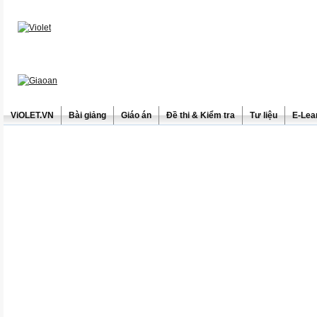
ViOLET.VN
Bài giảng
Giáo án
Đề thi & Kiểm tra
Tư liệu
E-Lea