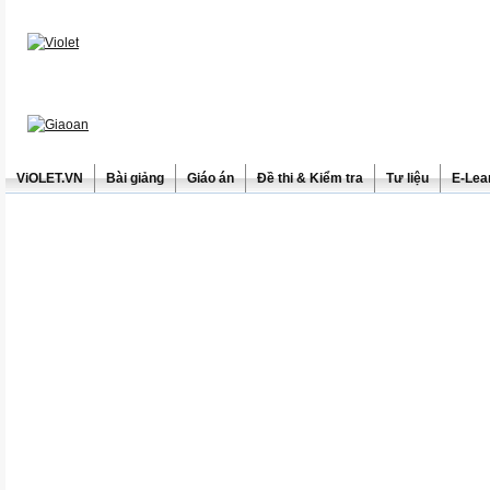
ViOLET.VN
Bài giảng
Giáo án
Đề thi & Kiểm tra
Tư liệu
E-Lea