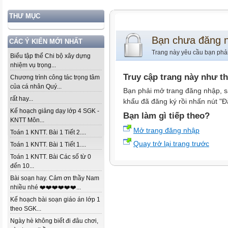
THƯ MỤC
Bạn chưa đăng 
CÁC Ý KIẾN MỚI NHẤT
Trang này yêu cầu bạn phả
Biểu tập thể Chi bộ xây dựng
nhiệm vụ trọng...
Truy cập trang này như t
Chương trình công tác trọng tâm
của cá nhân Quý...
Bạn phải mở trang đăng nhập, s
rất hay...
khẩu đã đăng ký rồi nhấn nút "Đ
Kế hoạch giảng dạy lớp 4 SGK -
Bạn làm gì tiếp theo?
KNTT Môn...
Mở trang đăng nhập
Toán 1 KNTT. Bài 1 Tiết 2....
Quay trở lại trang trước
Toán 1 KNTT. Bài 1 Tiết 1....
Toán 1 KNTT. Bài Các số từ 0
đến 10...
Bài soạn hay. Cảm ơn thầy Nam
nhiều nhé ❤️❤️❤️❤️❤️❤️...
Kế hoạch bài soạn giáo án lớp 1
theo SGK...
Ngày hè không biết đi đâu chơi,