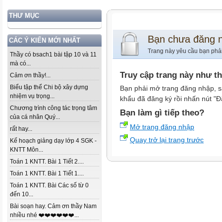
THƯ MỤC
Bạn chưa đăng 
CÁC Ý KIẾN MỚI NHẤT
Trang này yêu cầu bạn phả
Thầy có bsach1 bài tập 10 và 11
mà có...
Truy cập trang này như t
Cảm ơn thầy!...
Biểu tập thể Chi bộ xây dựng
Bạn phải mở trang đăng nhập, s
nhiệm vụ trọng...
khẩu đã đăng ký rồi nhấn nút "Đ
Chương trình công tác trọng tâm
Bạn làm gì tiếp theo?
của cá nhân Quý...
Mở trang đăng nhập
rất hay...
Quay trở lại trang trước
Kế hoạch giảng dạy lớp 4 SGK -
KNTT Môn...
Toán 1 KNTT. Bài 1 Tiết 2....
Toán 1 KNTT. Bài 1 Tiết 1....
Toán 1 KNTT. Bài Các số từ 0
đến 10...
Bài soạn hay. Cảm ơn thầy Nam
nhiều nhé ❤️❤️❤️❤️❤️❤️...