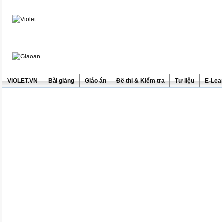
ViOLET.VN
Bài giảng
Giáo án
Đề thi & Kiểm tra
Tư liệu
E-Lea