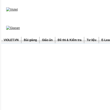
ViOLET.VN
Bài giảng
Giáo án
Đề thi & Kiểm tra
Tư liệu
E-Lea