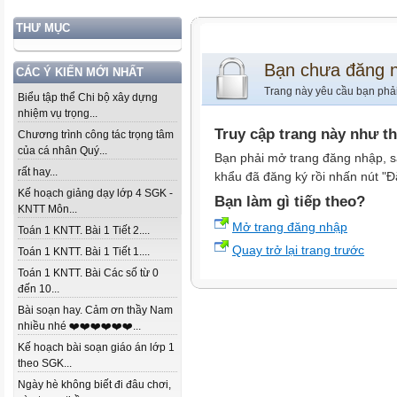
THƯ MỤC
Bạn chưa đăng 
CÁC Ý KIẾN MỚI NHẤT
Trang này yêu cầu bạn phả
Biểu tập thể Chi bộ xây dựng
nhiệm vụ trọng...
Truy cập trang này như t
Chương trình công tác trọng tâm
của cá nhân Quý...
Bạn phải mở trang đăng nhập, s
rất hay...
khẩu đã đăng ký rồi nhấn nút "Đ
Kế hoạch giảng dạy lớp 4 SGK -
Bạn làm gì tiếp theo?
KNTT Môn...
Mở trang đăng nhập
Toán 1 KNTT. Bài 1 Tiết 2....
Quay trở lại trang trước
Toán 1 KNTT. Bài 1 Tiết 1....
Toán 1 KNTT. Bài Các số từ 0
đến 10...
Bài soạn hay. Cảm ơn thầy Nam
nhiều nhé ❤️❤️❤️❤️❤️❤️...
Kế hoạch bài soạn giáo án lớp 1
theo SGK...
Ngày hè không biết đi đâu chơi,