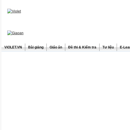
ViOLET.VN
Bài giảng
Giáo án
Đề thi & Kiểm tra
Tư liệu
E-Lea