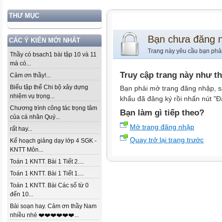
THƯ MỤC
Bạn chưa đăng 
CÁC Ý KIẾN MỚI NHẤT
Trang này yêu cầu bạn phả
Thầy có bsach1 bài tập 10 và 11
mà có...
Truy cập trang này như t
Cảm ơn thầy!...
Biểu tập thể Chi bộ xây dựng
Bạn phải mở trang đăng nhập, s
nhiệm vụ trọng...
khẩu đã đăng ký rồi nhấn nút "Đ
Chương trình công tác trọng tâm
Bạn làm gì tiếp theo?
của cá nhân Quý...
Mở trang đăng nhập
rất hay...
Quay trở lại trang trước
Kế hoạch giảng dạy lớp 4 SGK -
KNTT Môn...
Toán 1 KNTT. Bài 1 Tiết 2....
Toán 1 KNTT. Bài 1 Tiết 1....
Toán 1 KNTT. Bài Các số từ 0
đến 10...
Bài soạn hay. Cảm ơn thầy Nam
nhiều nhé ❤️❤️❤️❤️❤️❤️...