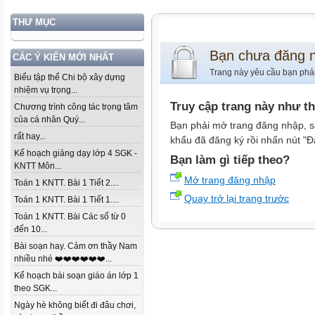
THƯ MỤC
Bạn chưa đăng 
CÁC Ý KIẾN MỚI NHẤT
Trang này yêu cầu bạn phả
Biểu tập thể Chi bộ xây dựng
nhiệm vụ trọng...
Truy cập trang này như t
Chương trình công tác trọng tâm
của cá nhân Quý...
Bạn phải mở trang đăng nhập, s
rất hay...
khẩu đã đăng ký rồi nhấn nút "Đ
Kế hoạch giảng dạy lớp 4 SGK -
Bạn làm gì tiếp theo?
KNTT Môn...
Mở trang đăng nhập
Toán 1 KNTT. Bài 1 Tiết 2....
Quay trở lại trang trước
Toán 1 KNTT. Bài 1 Tiết 1....
Toán 1 KNTT. Bài Các số từ 0
đến 10...
Bài soạn hay. Cảm ơn thầy Nam
nhiều nhé ❤️❤️❤️❤️❤️❤️...
Kế hoạch bài soạn giáo án lớp 1
theo SGK...
Ngày hè không biết đi đâu chơi,