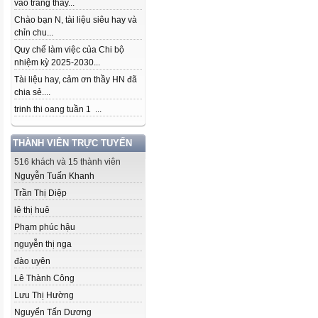
vào trang thầy...
Chào bạn N, tài liệu siêu hay và
chỉn chu...
Quy chế làm việc của Chi bộ
nhiệm kỳ 2025-2030...
Tài liệu hay, cảm ơn thầy HN đã
chia sẻ....
trinh thi oang tuần 1 ...
THÀNH VIÊN TRỰC TUYẾN
516 khách và 15 thành viên
Nguyễn Tuấn Khanh
Trần Thị Diệp
lê thị huê
Phạm phúc hậu
nguyễn thị nga
đào uyên
Lê Thành Công
Lưu Thị Hường
Nguyển Tấn Dương