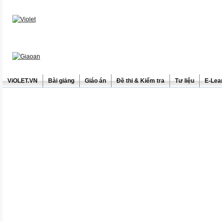
ViOLET.VN
Bài giảng
Giáo án
Đề thi & Kiểm tra
Tư liệu
E-Lea