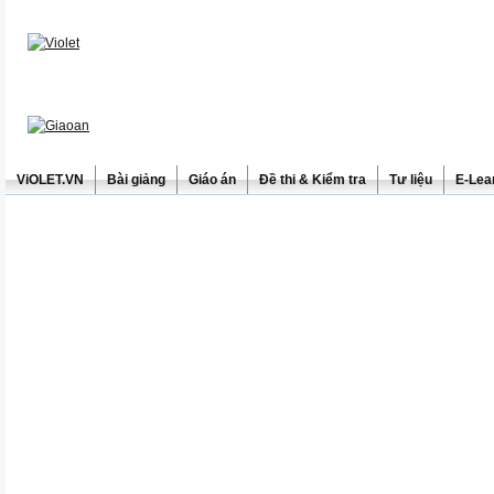
ViOLET.VN
Bài giảng
Giáo án
Đề thi & Kiểm tra
Tư liệu
E-Lea