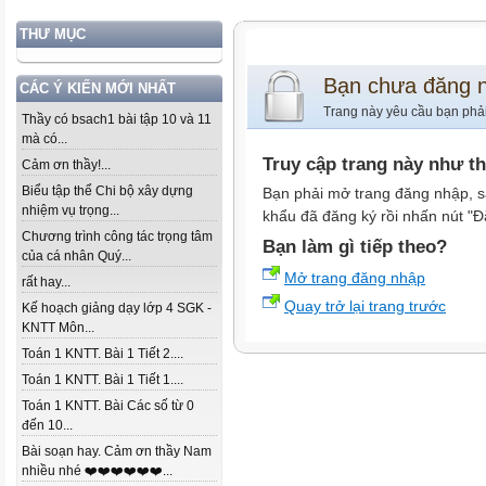
THƯ MỤC
Bạn chưa đăng 
CÁC Ý KIẾN MỚI NHẤT
Trang này yêu cầu bạn phả
Thầy có bsach1 bài tập 10 và 11
mà có...
Truy cập trang này như t
Cảm ơn thầy!...
Biểu tập thể Chi bộ xây dựng
Bạn phải mở trang đăng nhập, s
nhiệm vụ trọng...
khẩu đã đăng ký rồi nhấn nút "Đ
Chương trình công tác trọng tâm
Bạn làm gì tiếp theo?
của cá nhân Quý...
Mở trang đăng nhập
rất hay...
Quay trở lại trang trước
Kế hoạch giảng dạy lớp 4 SGK -
KNTT Môn...
Toán 1 KNTT. Bài 1 Tiết 2....
Toán 1 KNTT. Bài 1 Tiết 1....
Toán 1 KNTT. Bài Các số từ 0
đến 10...
Bài soạn hay. Cảm ơn thầy Nam
nhiều nhé ❤️❤️❤️❤️❤️❤️...