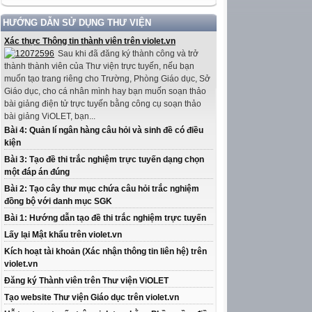
HƯỚNG DẪN SỬ DỤNG THƯ VIỆN
Xác thực Thông tin thành viên trên violet.vn
Sau khi đã đăng ký thành công và trở
thành thành viên của Thư viện trực tuyến, nếu bạn
muốn tạo trang riêng cho Trường, Phòng Giáo dục, Sở
Giáo dục, cho cá nhân mình hay bạn muốn soạn thảo
bài giảng điện tử trực tuyến bằng công cụ soạn thảo
bài giảng ViOLET, bạn...
Bài 4: Quản lí ngân hàng câu hỏi và sinh đề có điều
kiện
Bài 3: Tạo đề thi trắc nghiệm trực tuyến dạng chọn
một đáp án đúng
Bài 2: Tạo cây thư mục chứa câu hỏi trắc nghiệm
đồng bộ với danh mục SGK
Bài 1: Hướng dẫn tạo đề thi trắc nghiệm trực tuyến
Lấy lại Mật khẩu trên violet.vn
Kích hoạt tài khoản (Xác nhận thông tin liên hệ) trên
violet.vn
Đăng ký Thành viên trên Thư viện ViOLET
Tạo website Thư viện Giáo dục trên violet.vn