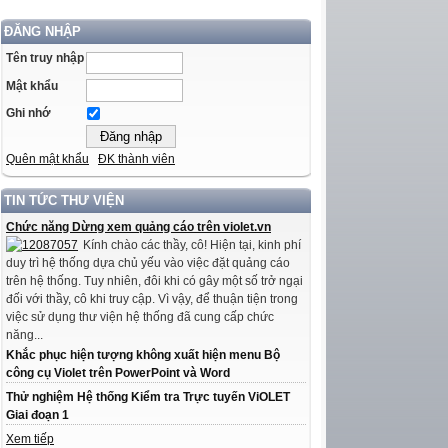
ĐĂNG NHẬP
Tên truy nhập
Mật khẩu
Ghi nhớ
Quên mật khẩu
ĐK thành viên
TIN TỨC THƯ VIỆN
Chức năng Dừng xem quảng cáo trên violet.vn
Kính chào các thầy, cô! Hiện tại, kinh phí
duy trì hệ thống dựa chủ yếu vào việc đặt quảng cáo
trên hệ thống. Tuy nhiên, đôi khi có gây một số trở ngại
đối với thầy, cô khi truy cập. Vì vậy, để thuận tiện trong
việc sử dụng thư viện hệ thống đã cung cấp chức
năng...
Khắc phục hiện tượng không xuất hiện menu Bộ
công cụ Violet trên PowerPoint và Word
Thử nghiệm Hệ thống Kiểm tra Trực tuyến ViOLET
Giai đoạn 1
Xem tiếp