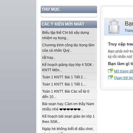
THƯ MỤC
Bạ
CÁC Ý KIẾN MỚI NHẤT
Tran
Biểu tập thể Chi bộ xây dựng
nhiệm vụ trọng...
Truy cập tr
Chương trình công tác trọng tâm
của cá nhân Quý...
Bạn phải mở tr
ký rồi nhấn nút
rất hay...
Bạn làm gì t
Kế hoạch giảng dạy lớp 4 SGK -
KNTT Môn...
Mở trang đ
Toán 1 KNTT. Bài 1 Tiết 2....
Quay trở lại
Toán 1 KNTT. Bài 1 Tiết 1....
Toán 1 KNTT. Bài Các số từ 0
đến 10...
Bài soạn hay. Cảm ơn thầy Nam
nhiều nhé ❤️❤️❤️❤️❤️❤️...
Kế hoạch bài soạn giáo án lớp 1
theo SGK...
Ngày hè không biết đi đâu chơi,