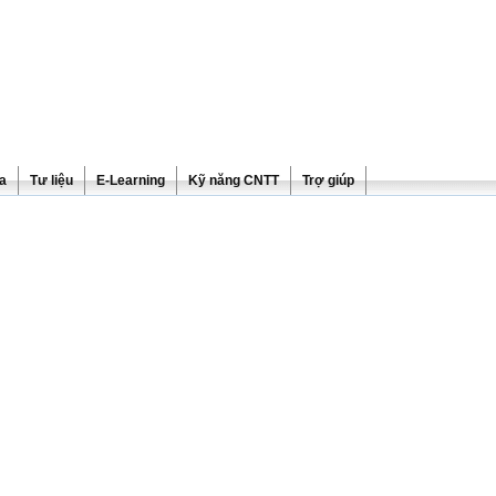
ra
Tư liệu
E-Learning
Kỹ năng CNTT
Trợ giúp