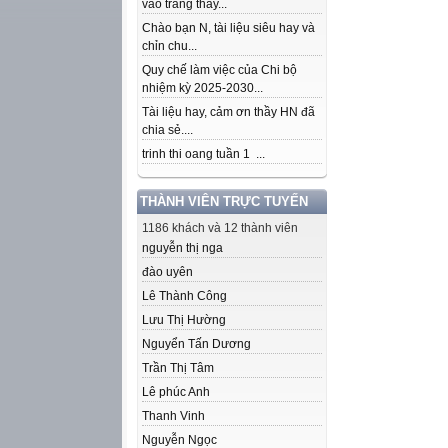
vào trang thầy...
Chào bạn N, tài liệu siêu hay và
chỉn chu...
Quy chế làm việc của Chi bộ
nhiệm kỳ 2025-2030...
Tài liệu hay, cảm ơn thầy HN đã
chia sẻ....
trinh thi oang tuần 1 ...
THÀNH VIÊN TRỰC TUYẾN
1186 khách và 12 thành viên
nguyễn thị nga
đào uyên
Lê Thành Công
Lưu Thị Hường
Nguyển Tấn Dương
Trần Thị Tâm
Lê phúc Anh
Thanh Vinh
Nguyễn Ngọc