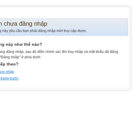
n chưa đăng nhập
g này yêu cầu bạn phải đăng nhập mới truy cập được.
ang này như thế nào?
ang đăng nhập, sau đó điền chính xác tên truy nhập và mật khẩu đã đăng
 "Đăng nhập" ở phía dưới.
iếp theo?
ăng nhập
 trang trước