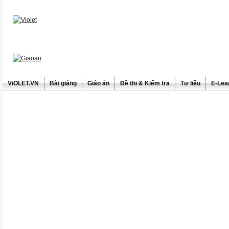
ViOLET.VN
Bài giảng
Giáo án
Đề thi & Kiểm tra
Tư liệu
E-Lea