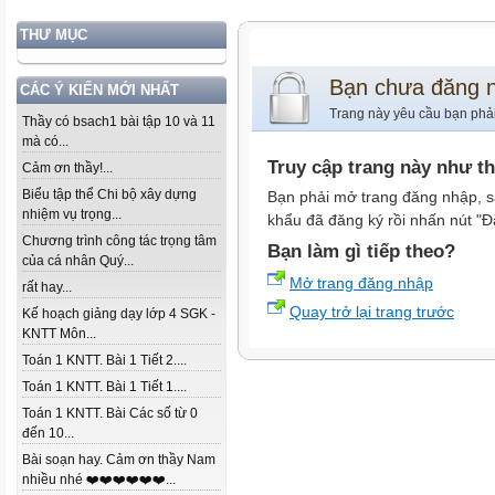
THƯ MỤC
Bạn chưa đăng 
CÁC Ý KIẾN MỚI NHẤT
Trang này yêu cầu bạn phả
Thầy có bsach1 bài tập 10 và 11
mà có...
Truy cập trang này như t
Cảm ơn thầy!...
Biểu tập thể Chi bộ xây dựng
Bạn phải mở trang đăng nhập, s
nhiệm vụ trọng...
khẩu đã đăng ký rồi nhấn nút "Đ
Chương trình công tác trọng tâm
Bạn làm gì tiếp theo?
của cá nhân Quý...
Mở trang đăng nhập
rất hay...
Quay trở lại trang trước
Kế hoạch giảng dạy lớp 4 SGK -
KNTT Môn...
Toán 1 KNTT. Bài 1 Tiết 2....
Toán 1 KNTT. Bài 1 Tiết 1....
Toán 1 KNTT. Bài Các số từ 0
đến 10...
Bài soạn hay. Cảm ơn thầy Nam
nhiều nhé ❤️❤️❤️❤️❤️❤️...