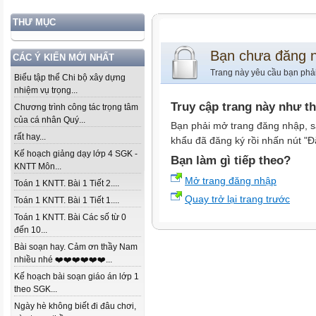
THƯ MỤC
Bạn chưa đăng 
CÁC Ý KIẾN MỚI NHẤT
Trang này yêu cầu bạn phả
Biểu tập thể Chi bộ xây dựng
nhiệm vụ trọng...
Truy cập trang này như t
Chương trình công tác trọng tâm
của cá nhân Quý...
Bạn phải mở trang đăng nhập, s
rất hay...
khẩu đã đăng ký rồi nhấn nút "Đ
Kế hoạch giảng dạy lớp 4 SGK -
Bạn làm gì tiếp theo?
KNTT Môn...
Mở trang đăng nhập
Toán 1 KNTT. Bài 1 Tiết 2....
Quay trở lại trang trước
Toán 1 KNTT. Bài 1 Tiết 1....
Toán 1 KNTT. Bài Các số từ 0
đến 10...
Bài soạn hay. Cảm ơn thầy Nam
nhiều nhé ❤️❤️❤️❤️❤️❤️...
Kế hoạch bài soạn giáo án lớp 1
theo SGK...
Ngày hè không biết đi đâu chơi,