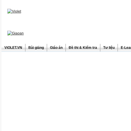
ViOLET.VN
Bài giảng
Giáo án
Đề thi & Kiểm tra
Tư liệu
E-Lea