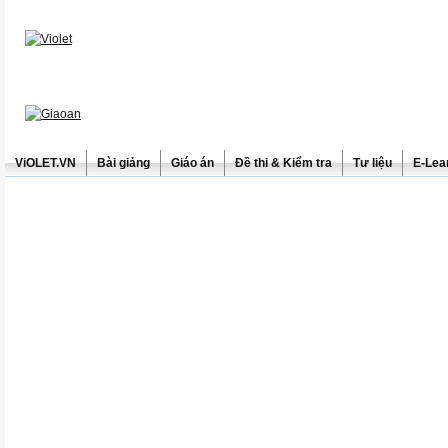
ViOLET.VN
Bài giảng
Giáo án
Đề thi & Kiểm tra
Tư liệu
E-Lea