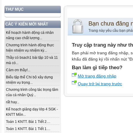
THƯ MỤC
Bạn chưa đăng 
CÁC Ý KIẾN MỚI NHẤT
Trang này yêu cầu bạn phả
Kế hoạch hành động cá nhân
nâng cao chất lượng...
Truy cập trang này như t
Chương trình hành động thực
hiện nhiệm vụ nhiệm kỳ...
Bạn phải mở trang đăng nhập, s
Thầy có bsach1 bài tập 10 và 11
khẩu đã đăng ký rồi nhấn nút "Đ
mà có...
Bạn làm gì tiếp theo?
Cảm ơn thầy!...
Mở trang đăng nhập
Biểu tập thể Chi bộ xây dựng
nhiệm vụ trọng...
Quay trở lại trang trước
Chương trình công tác trọng tâm
của cá nhân Quý...
rất hay...
Kế hoạch giảng dạy lớp 4 SGK -
KNTT Môn...
Toán 1 KNTT. Bài 1 Tiết 2....
Toán 1 KNTT. Bài 1 Tiết 1....