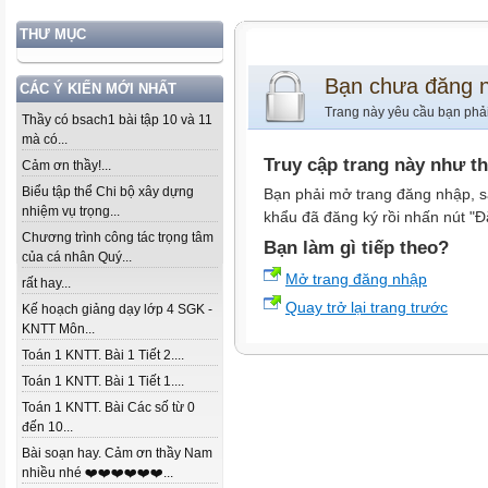
THƯ MỤC
Bạn chưa đăng 
CÁC Ý KIẾN MỚI NHẤT
Trang này yêu cầu bạn phả
Thầy có bsach1 bài tập 10 và 11
mà có...
Truy cập trang này như t
Cảm ơn thầy!...
Biểu tập thể Chi bộ xây dựng
Bạn phải mở trang đăng nhập, s
nhiệm vụ trọng...
khẩu đã đăng ký rồi nhấn nút "Đ
Chương trình công tác trọng tâm
Bạn làm gì tiếp theo?
của cá nhân Quý...
Mở trang đăng nhập
rất hay...
Quay trở lại trang trước
Kế hoạch giảng dạy lớp 4 SGK -
KNTT Môn...
Toán 1 KNTT. Bài 1 Tiết 2....
Toán 1 KNTT. Bài 1 Tiết 1....
Toán 1 KNTT. Bài Các số từ 0
đến 10...
Bài soạn hay. Cảm ơn thầy Nam
nhiều nhé ❤️❤️❤️❤️❤️❤️...