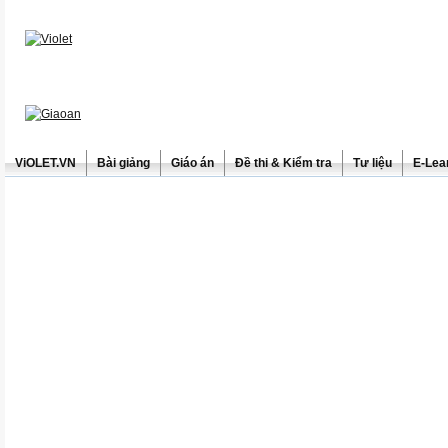
ViOLET.VN
Bài giảng
Giáo án
Đề thi & Kiểm tra
Tư liệu
E-Lea