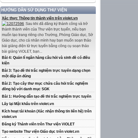
HƯỚNG DẪN SỬ DỤNG THƯ VIỆN
Xác thực Thông tin thành viên trên violet.vn
Sau khi đã đăng ký thành công và trở
thành thành viên của Thư viện trực tuyến, nếu bạn
muốn tạo trang riêng cho Trường, Phòng Giáo dục, Sở
Giáo dục, cho cá nhân mình hay bạn muốn soạn thảo
bài giảng điện tử trực tuyến bằng công cụ soạn thảo
bài giảng ViOLET, bạn...
Bài 4: Quản lí ngân hàng câu hỏi và sinh đề có điều
kiện
Bài 3: Tạo đề thi trắc nghiệm trực tuyến dạng chọn
một đáp án đúng
Bài 2: Tạo cây thư mục chứa câu hỏi trắc nghiệm
đồng bộ với danh mục SGK
Bài 1: Hướng dẫn tạo đề thi trắc nghiệm trực tuyến
Lấy lại Mật khẩu trên violet.vn
Kích hoạt tài khoản (Xác nhận thông tin liên hệ) trên
violet.vn
Đăng ký Thành viên trên Thư viện ViOLET
Tạo website Thư viện Giáo dục trên violet.vn