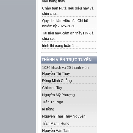
vào trang thầy...
Chào bạn N, tài liệu siêu hay và
chỉn chu...
Quy chế làm việc của Chi bộ
nhiệm kỳ 2025-2030...
Tài liệu hay, cảm ơn thầy HN đã
chia sẻ....
trinh thi oang tuần 1 ...
THÀNH VIÊN TRỰC TUYẾN
1036 khách và 20 thành viên
Nguyễn Thị Thủy
Đồng Minh Chẳng
Chicken Tay
Nguyễn Mỹ Phượng
Trần Thị Nga
lê hồng
Nguyễn Thái Thùy Nguyên
Trần Mạnh Hùng
Nguyễn Văn Tám