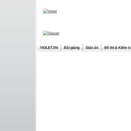
ViOLET.VN
Bài giảng
Giáo án
Đề thi & Kiểm t