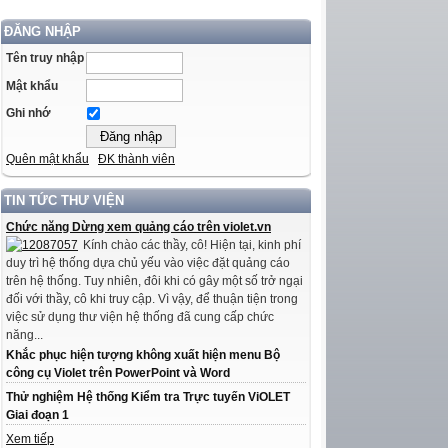
ĐĂNG NHẬP
Tên truy nhập
Mật khẩu
Ghi nhớ
Quên mật khẩu
ĐK thành viên
TIN TỨC THƯ VIỆN
Chức năng Dừng xem quảng cáo trên violet.vn
Kính chào các thầy, cô! Hiện tại, kinh phí
duy trì hệ thống dựa chủ yếu vào việc đặt quảng cáo
trên hệ thống. Tuy nhiên, đôi khi có gây một số trở ngại
đối với thầy, cô khi truy cập. Vì vậy, để thuận tiện trong
việc sử dụng thư viện hệ thống đã cung cấp chức
năng...
Khắc phục hiện tượng không xuất hiện menu Bộ
công cụ Violet trên PowerPoint và Word
Thử nghiệm Hệ thống Kiểm tra Trực tuyến ViOLET
Giai đoạn 1
Xem tiếp