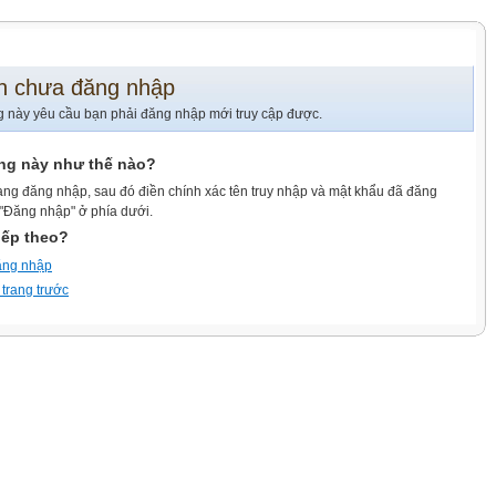
n chưa đăng nhập
g này yêu cầu bạn phải đăng nhập mới truy cập được.
ang này như thế nào?
ang đăng nhập, sau đó điền chính xác tên truy nhập và mật khẩu đã đăng
 "Đăng nhập" ở phía dưới.
iếp theo?
ăng nhập
 trang trước