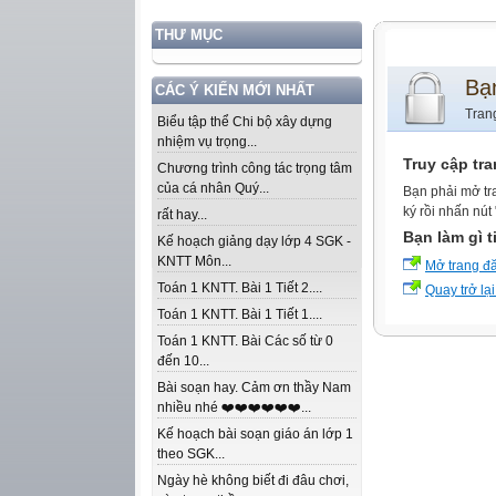
THƯ MỤC
Bạ
CÁC Ý KIẾN MỚI NHẤT
Tran
Biểu tập thể Chi bộ xây dựng
nhiệm vụ trọng...
Truy cập tr
Chương trình công tác trọng tâm
của cá nhân Quý...
Bạn phải mở tr
ký rồi nhấn nút
rất hay...
Bạn làm gì t
Kế hoạch giảng dạy lớp 4 SGK -
KNTT Môn...
Mở trang đ
Toán 1 KNTT. Bài 1 Tiết 2....
Quay trở lại
Toán 1 KNTT. Bài 1 Tiết 1....
Toán 1 KNTT. Bài Các số từ 0
đến 10...
Bài soạn hay. Cảm ơn thầy Nam
nhiều nhé ❤️❤️❤️❤️❤️❤️...
Kế hoạch bài soạn giáo án lớp 1
theo SGK...
Ngày hè không biết đi đâu chơi,