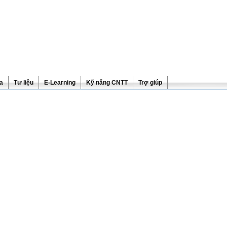
ra
Tư liệu
E-Learning
Kỹ năng CNTT
Trợ giúp