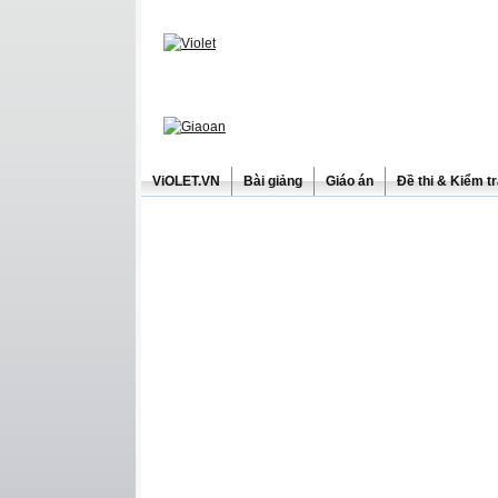
ViOLET.VN
Bài giảng
Giáo án
Đề thi & Kiểm t