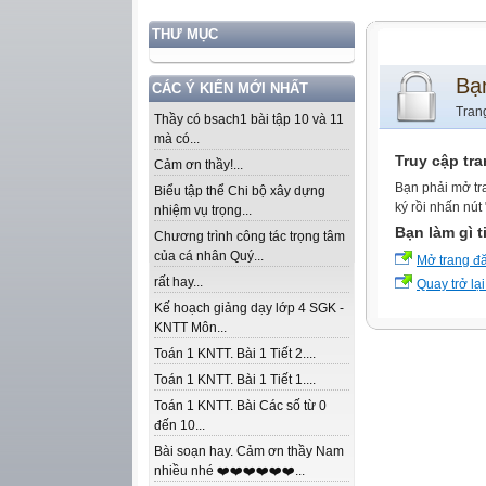
THƯ MỤC
Bạ
CÁC Ý KIẾN MỚI NHẤT
Tran
Thầy có bsach1 bài tập 10 và 11
mà có...
Truy cập tr
Cảm ơn thầy!...
Bạn phải mở tr
Biểu tập thể Chi bộ xây dựng
ký rồi nhấn nút
nhiệm vụ trọng...
Bạn làm gì t
Chương trình công tác trọng tâm
của cá nhân Quý...
Mở trang đ
rất hay...
Quay trở lại
Kế hoạch giảng dạy lớp 4 SGK -
KNTT Môn...
Toán 1 KNTT. Bài 1 Tiết 2....
Toán 1 KNTT. Bài 1 Tiết 1....
Toán 1 KNTT. Bài Các số từ 0
đến 10...
Bài soạn hay. Cảm ơn thầy Nam
nhiều nhé ❤️❤️❤️❤️❤️❤️...