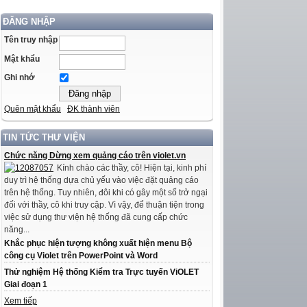
ĐĂNG NHẬP
Tên truy nhập
Mật khẩu
Ghi nhớ
Quên mật khẩu
ĐK thành viên
TIN TỨC THƯ VIỆN
Chức năng Dừng xem quảng cáo trên violet.vn
Kính chào các thầy, cô! Hiện tại, kinh phí
duy trì hệ thống dựa chủ yếu vào việc đặt quảng cáo
trên hệ thống. Tuy nhiên, đôi khi có gây một số trở ngại
đối với thầy, cô khi truy cập. Vì vậy, để thuận tiện trong
việc sử dụng thư viện hệ thống đã cung cấp chức
năng...
Khắc phục hiện tượng không xuất hiện menu Bộ
công cụ Violet trên PowerPoint và Word
Thử nghiệm Hệ thống Kiểm tra Trực tuyến ViOLET
Giai đoạn 1
Xem tiếp