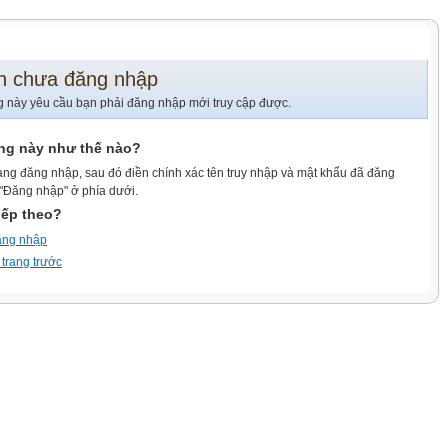
n chưa đăng nhập
g này yêu cầu bạn phải đăng nhập mới truy cập được.
ang này như thế nào?
ang đăng nhập, sau đó điền chính xác tên truy nhập và mật khẩu đã đăng
 "Đăng nhập" ở phía dưới.
iếp theo?
ăng nhập
 trang trước