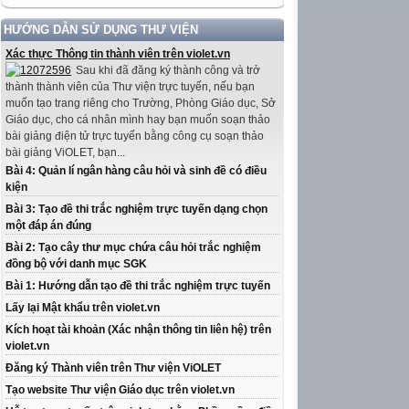
HƯỚNG DẪN SỬ DỤNG THƯ VIỆN
Xác thực Thông tin thành viên trên violet.vn
Sau khi đã đăng ký thành công và trở
thành thành viên của Thư viện trực tuyến, nếu bạn
muốn tạo trang riêng cho Trường, Phòng Giáo dục, Sở
Giáo dục, cho cá nhân mình hay bạn muốn soạn thảo
bài giảng điện tử trực tuyến bằng công cụ soạn thảo
bài giảng ViOLET, bạn...
Bài 4: Quản lí ngân hàng câu hỏi và sinh đề có điều
kiện
Bài 3: Tạo đề thi trắc nghiệm trực tuyến dạng chọn
một đáp án đúng
Bài 2: Tạo cây thư mục chứa câu hỏi trắc nghiệm
đồng bộ với danh mục SGK
Bài 1: Hướng dẫn tạo đề thi trắc nghiệm trực tuyến
Lấy lại Mật khẩu trên violet.vn
Kích hoạt tài khoản (Xác nhận thông tin liên hệ) trên
violet.vn
Đăng ký Thành viên trên Thư viện ViOLET
Tạo website Thư viện Giáo dục trên violet.vn