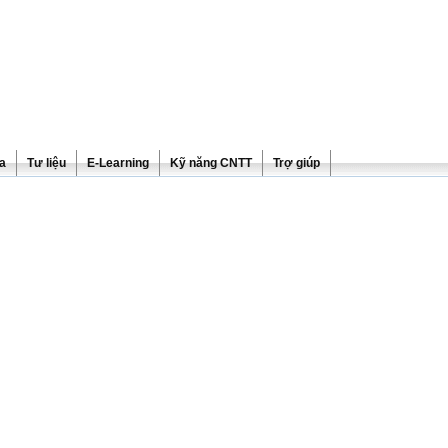
ra
Tư liệu
E-Learning
Kỹ năng CNTT
Trợ giúp