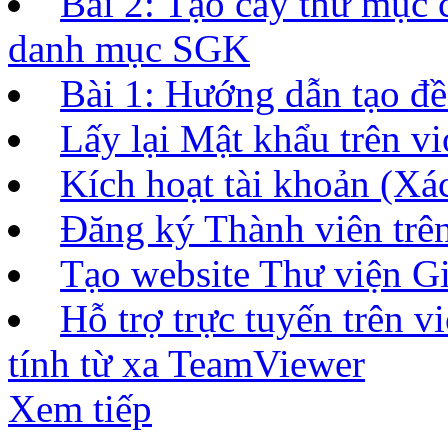
Bài 2: Tạo cây thư mục 
danh mục SGK
Bài 1: Hướng dẫn tạo đề 
Lấy lại Mật khẩu trên vi
Kích hoạt tài khoản (Xác
Đăng ký Thành viên tr
Tạo website Thư viện Gi
Hỗ trợ trực tuyến trên 
tính từ xa TeamViewer
Xem tiếp