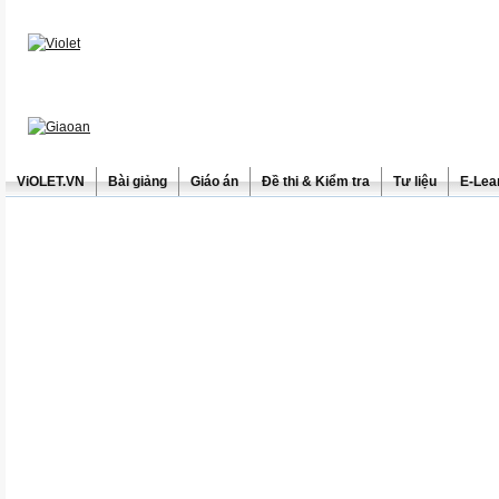
ViOLET.VN
Bài giảng
Giáo án
Đề thi & Kiểm tra
Tư liệu
E-Lea