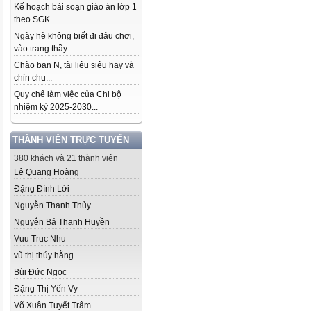
Kế hoạch bài soạn giáo án lớp 1
theo SGK...
Ngày hè không biết đi đâu chơi,
vào trang thầy...
Chào bạn N, tài liệu siêu hay và
chỉn chu...
Quy chế làm việc của Chi bộ
nhiệm kỳ 2025-2030...
THÀNH VIÊN TRỰC TUYẾN
380 khách và 21 thành viên
Lê Quang Hoàng
Đặng Đình Lới
Nguyễn Thanh Thủy
Nguyễn Bá Thanh Huyền
Vuu Truc Nhu
vũ thị thúy hằng
Bùi Đức Ngọc
Đặng Thị Yến Vy
Võ Xuân Tuyết Trâm