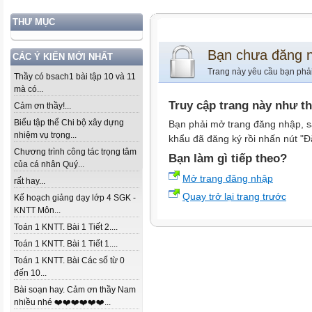
THƯ MỤC
Bạn chưa đăng 
CÁC Ý KIẾN MỚI NHẤT
Trang này yêu cầu bạn phả
Thầy có bsach1 bài tập 10 và 11
mà có...
Truy cập trang này như t
Cảm ơn thầy!...
Biểu tập thể Chi bộ xây dựng
Bạn phải mở trang đăng nhập, s
nhiệm vụ trọng...
khẩu đã đăng ký rồi nhấn nút "Đ
Chương trình công tác trọng tâm
Bạn làm gì tiếp theo?
của cá nhân Quý...
Mở trang đăng nhập
rất hay...
Quay trở lại trang trước
Kế hoạch giảng dạy lớp 4 SGK -
KNTT Môn...
Toán 1 KNTT. Bài 1 Tiết 2....
Toán 1 KNTT. Bài 1 Tiết 1....
Toán 1 KNTT. Bài Các số từ 0
đến 10...
Bài soạn hay. Cảm ơn thầy Nam
nhiều nhé ❤️❤️❤️❤️❤️❤️...