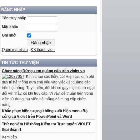
ĐĂNG NHẬP
Tên truy nhập
Mật khẩu
Ghi nhớ
Quên mật khẩu
ĐK thành viên
TIN TỨC THƯ VIỆN
Chức năng Dừng xem quảng cáo trên violet.vn
Kính chào các thầy, cô! Hiện tại, kinh phí
duy trì hệ thống dựa chủ yếu vào việc đặt quảng cáo
trên hệ thống. Tuy nhiên, đôi khi có gây một số trở ngại
đối với thầy, cô khi truy cập. Vì vậy, để thuận tiện trong
việc sử dụng thư viện hệ thống đã cung cấp chức
năng...
Khắc phục hiện tượng không xuất hiện menu Bộ
công cụ Violet trên PowerPoint và Word
Thử nghiệm Hệ thống Kiểm tra Trực tuyến ViOLET
Giai đoạn 1
Xem tiếp