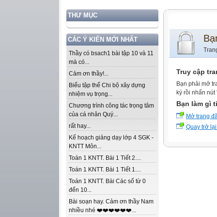
THƯ MỤC
Bạ
CÁC Ý KIẾN MỚI NHẤT
Tran
Thầy có bsach1 bài tập 10 và 11
mà có...
Truy cập tr
Cảm ơn thầy!...
Bạn phải mở tr
Biểu tập thể Chi bộ xây dựng
ký rồi nhấn nút
nhiệm vụ trọng...
Bạn làm gì t
Chương trình công tác trọng tâm
của cá nhân Quý...
Mở trang đ
rất hay...
Quay trở lại
Kế hoạch giảng dạy lớp 4 SGK -
KNTT Môn...
Toán 1 KNTT. Bài 1 Tiết 2....
Toán 1 KNTT. Bài 1 Tiết 1....
Toán 1 KNTT. Bài Các số từ 0
đến 10...
Bài soạn hay. Cảm ơn thầy Nam
nhiều nhé ❤️❤️❤️❤️❤️❤️...