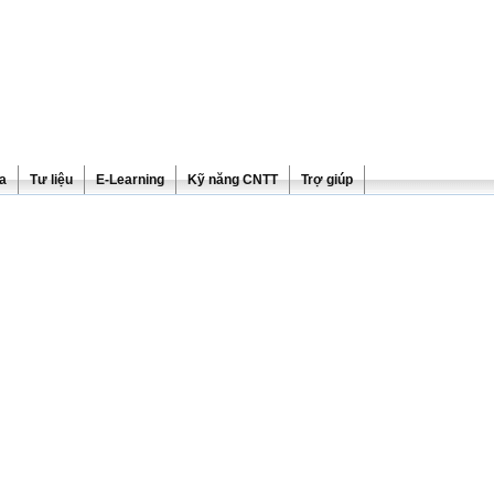
ra
Tư liệu
E-Learning
Kỹ năng CNTT
Trợ giúp