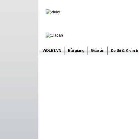
ViOLET.VN
Bài giảng
Giáo án
Đề thi & Kiểm t