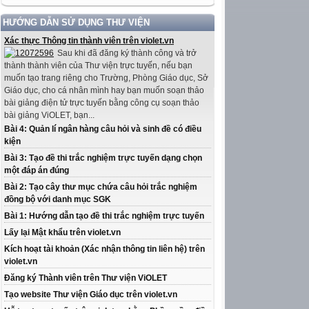
HƯỚNG DẪN SỬ DỤNG THƯ VIỆN
Xác thực Thông tin thành viên trên violet.vn
Sau khi đã đăng ký thành công và trở
thành thành viên của Thư viện trực tuyến, nếu bạn
muốn tạo trang riêng cho Trường, Phòng Giáo dục, Sở
Giáo dục, cho cá nhân mình hay bạn muốn soạn thảo
bài giảng điện tử trực tuyến bằng công cụ soạn thảo
bài giảng ViOLET, bạn...
Bài 4: Quản lí ngân hàng câu hỏi và sinh đề có điều
kiện
Bài 3: Tạo đề thi trắc nghiệm trực tuyến dạng chọn
một đáp án đúng
Bài 2: Tạo cây thư mục chứa câu hỏi trắc nghiệm
đồng bộ với danh mục SGK
Bài 1: Hướng dẫn tạo đề thi trắc nghiệm trực tuyến
Lấy lại Mật khẩu trên violet.vn
Kích hoạt tài khoản (Xác nhận thông tin liên hệ) trên
violet.vn
Đăng ký Thành viên trên Thư viện ViOLET
Tạo website Thư viện Giáo dục trên violet.vn