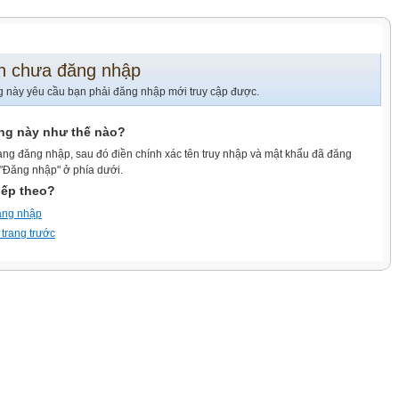
n chưa đăng nhập
g này yêu cầu bạn phải đăng nhập mới truy cập được.
ang này như thế nào?
ang đăng nhập, sau đó điền chính xác tên truy nhập và mật khẩu đã đăng
 "Đăng nhập" ở phía dưới.
iếp theo?
ăng nhập
 trang trước