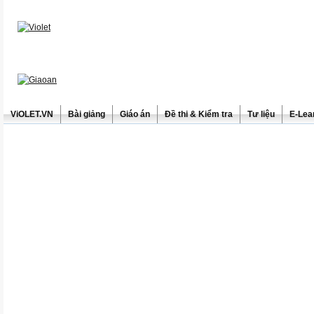
ViOLET.VN
Bài giảng
Giáo án
Đề thi & Kiểm tra
Tư liệu
E-Lea