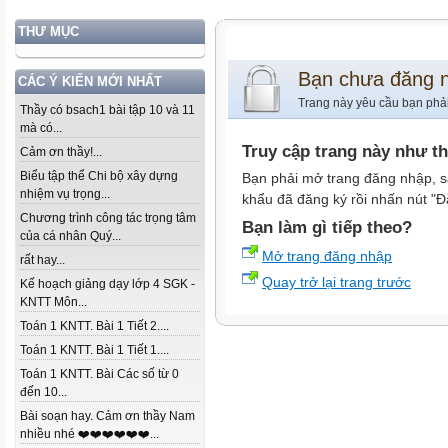
THƯ MỤC
Bạn chưa đăng 
CÁC Ý KIẾN MỚI NHẤT
Trang này yêu cầu bạn phả
Thầy có bsach1 bài tập 10 và 11
mà có...
Truy cập trang này như t
Cảm ơn thầy!...
Biểu tập thể Chi bộ xây dựng
Bạn phải mở trang đăng nhập, s
nhiệm vụ trọng...
khẩu đã đăng ký rồi nhấn nút "Đ
Chương trình công tác trọng tâm
Bạn làm gì tiếp theo?
của cá nhân Quý...
Mở trang đăng nhập
rất hay...
Quay trở lại trang trước
Kế hoạch giảng dạy lớp 4 SGK -
KNTT Môn...
Toán 1 KNTT. Bài 1 Tiết 2....
Toán 1 KNTT. Bài 1 Tiết 1....
Toán 1 KNTT. Bài Các số từ 0
đến 10...
Bài soạn hay. Cảm ơn thầy Nam
nhiều nhé ❤️❤️❤️❤️❤️❤️...