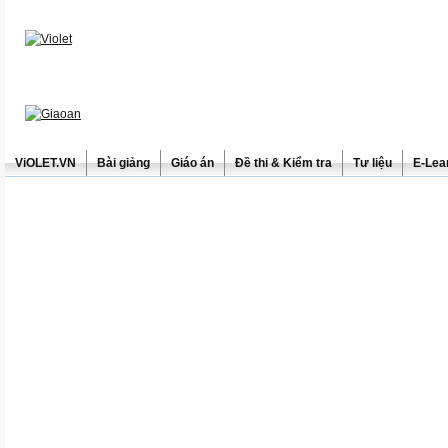
ViOLET.VN
Bài giảng
Giáo án
Đề thi & Kiểm tra
Tư liệu
E-Lea