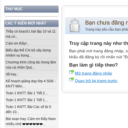
THƯ MỤC
Bạn chưa đăng 
CÁC Ý KIẾN MỚI NHẤT
Trang này yêu cầu bạn phả
Thầy có bsach1 bài tập 10 và 11
mà có...
Truy cập trang này như t
Cảm ơn thầy!...
Biểu tập thể Chi bộ xây dựng
Bạn phải mở trang đăng nhập, s
nhiệm vụ trọng...
khẩu đã đăng ký rồi nhấn nút "Đ
Chương trình công tác trọng tâm
Bạn làm gì tiếp theo?
của cá nhân Quý...
Mở trang đăng nhập
rất hay...
Quay trở lại trang trước
Kế hoạch giảng dạy lớp 4 SGK -
KNTT Môn...
Toán 1 KNTT. Bài 1 Tiết 2....
Toán 1 KNTT. Bài 1 Tiết 1....
Toán 1 KNTT. Bài Các số từ 0
đến 10...
Bài soạn hay. Cảm ơn thầy Nam
nhiều nhé ❤️❤️❤️❤️❤️❤️...