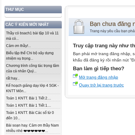
THƯ MỤC
Bạn chưa đăng 
CÁC Ý KIẾN MỚI NHẤT
Trang này yêu cầu bạn phả
Thầy có bsach1 bài tập 10 và 11
mà có...
Truy cập trang này như t
Cảm ơn thầy!...
Biểu tập thể Chi bộ xây dựng
Bạn phải mở trang đăng nhập, s
nhiệm vụ trọng...
khẩu đã đăng ký rồi nhấn nút "Đ
Chương trình công tác trọng tâm
Bạn làm gì tiếp theo?
của cá nhân Quý...
Mở trang đăng nhập
rất hay...
Quay trở lại trang trước
Kế hoạch giảng dạy lớp 4 SGK -
KNTT Môn...
Toán 1 KNTT. Bài 1 Tiết 2....
Toán 1 KNTT. Bài 1 Tiết 1....
Toán 1 KNTT. Bài Các số từ 0
đến 10...
Bài soạn hay. Cảm ơn thầy Nam
nhiều nhé ❤️❤️❤️❤️❤️❤️...