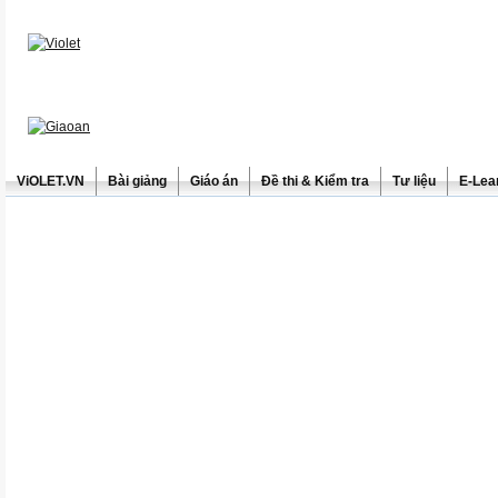
ViOLET.VN
Bài giảng
Giáo án
Đề thi & Kiểm tra
Tư liệu
E-Lea