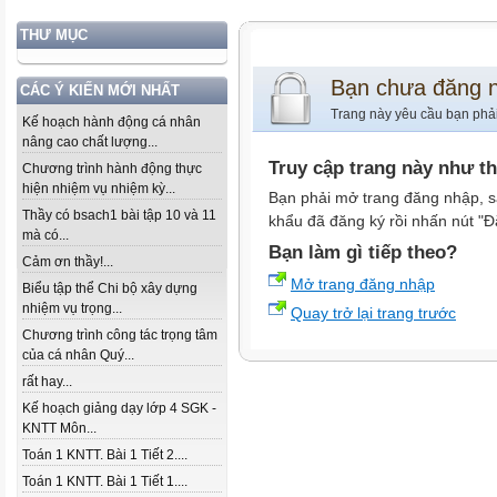
THƯ MỤC
Bạn chưa đăng 
CÁC Ý KIẾN MỚI NHẤT
Trang này yêu cầu bạn phả
Kế hoạch hành động cá nhân
nâng cao chất lượng...
Truy cập trang này như t
Chương trình hành động thực
hiện nhiệm vụ nhiệm kỳ...
Bạn phải mở trang đăng nhập, s
Thầy có bsach1 bài tập 10 và 11
khẩu đã đăng ký rồi nhấn nút "Đ
mà có...
Bạn làm gì tiếp theo?
Cảm ơn thầy!...
Mở trang đăng nhập
Biểu tập thể Chi bộ xây dựng
nhiệm vụ trọng...
Quay trở lại trang trước
Chương trình công tác trọng tâm
của cá nhân Quý...
rất hay...
Kế hoạch giảng dạy lớp 4 SGK -
KNTT Môn...
Toán 1 KNTT. Bài 1 Tiết 2....
Toán 1 KNTT. Bài 1 Tiết 1....