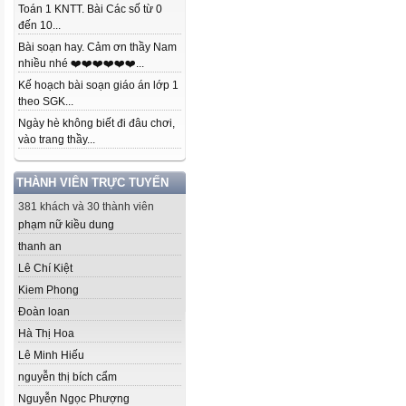
Toán 1 KNTT. Bài Các số từ 0
đến 10...
Bài soạn hay. Cảm ơn thầy Nam
nhiều nhé ❤️❤️❤️❤️❤️❤️...
Kế hoạch bài soạn giáo án lớp 1
theo SGK...
Ngày hè không biết đi đâu chơi,
vào trang thầy...
THÀNH VIÊN TRỰC TUYẾN
381 khách và 30 thành viên
phạm nữ kiều dung
thanh an
Lê Chí Kiệt
Kiem Phong
Đoàn loan
Hà Thị Hoa
Lê Minh Hiếu
nguyễn thị bích cẩm
Nguyễn Ngọc Phượng