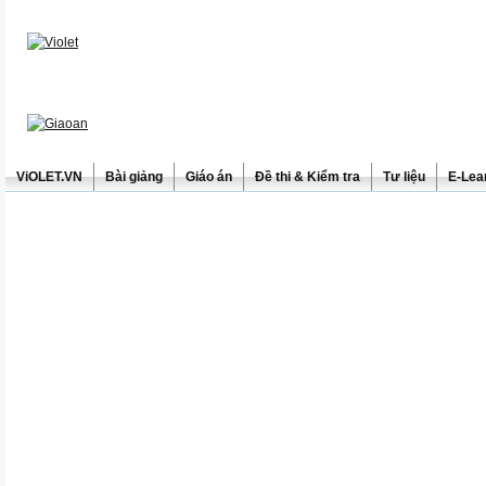
ViOLET.VN
Bài giảng
Giáo án
Đề thi & Kiểm tra
Tư liệu
E-Lea