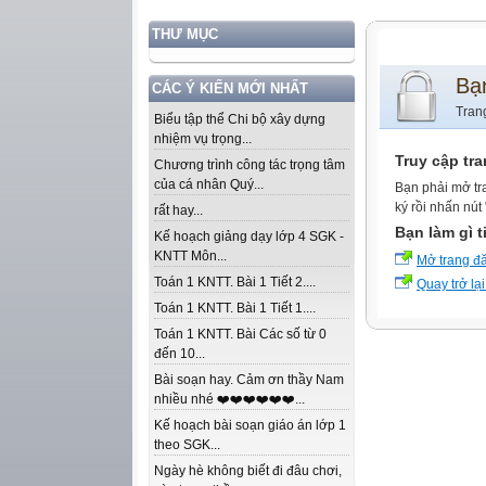
THƯ MỤC
Bạ
CÁC Ý KIẾN MỚI NHẤT
Tran
Biểu tập thể Chi bộ xây dựng
nhiệm vụ trọng...
Truy cập tr
Chương trình công tác trọng tâm
của cá nhân Quý...
Bạn phải mở tr
ký rồi nhấn nút
rất hay...
Bạn làm gì t
Kế hoạch giảng dạy lớp 4 SGK -
KNTT Môn...
Mở trang đ
Toán 1 KNTT. Bài 1 Tiết 2....
Quay trở lại
Toán 1 KNTT. Bài 1 Tiết 1....
Toán 1 KNTT. Bài Các số từ 0
đến 10...
Bài soạn hay. Cảm ơn thầy Nam
nhiều nhé ❤️❤️❤️❤️❤️❤️...
Kế hoạch bài soạn giáo án lớp 1
theo SGK...
Ngày hè không biết đi đâu chơi,