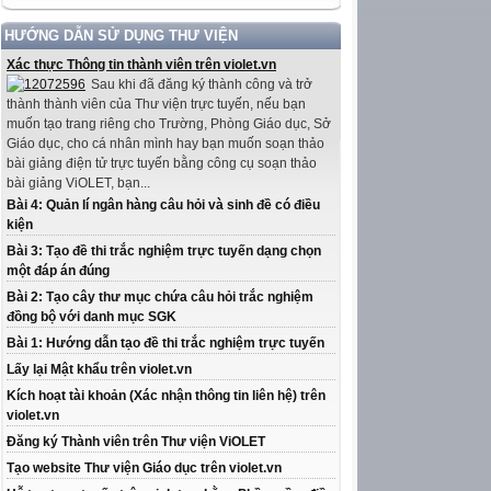
HƯỚNG DẪN SỬ DỤNG THƯ VIỆN
Xác thực Thông tin thành viên trên violet.vn
Sau khi đã đăng ký thành công và trở
thành thành viên của Thư viện trực tuyến, nếu bạn
muốn tạo trang riêng cho Trường, Phòng Giáo dục, Sở
Giáo dục, cho cá nhân mình hay bạn muốn soạn thảo
bài giảng điện tử trực tuyến bằng công cụ soạn thảo
bài giảng ViOLET, bạn...
Bài 4: Quản lí ngân hàng câu hỏi và sinh đề có điều
kiện
Bài 3: Tạo đề thi trắc nghiệm trực tuyến dạng chọn
một đáp án đúng
Bài 2: Tạo cây thư mục chứa câu hỏi trắc nghiệm
đồng bộ với danh mục SGK
Bài 1: Hướng dẫn tạo đề thi trắc nghiệm trực tuyến
Lấy lại Mật khẩu trên violet.vn
Kích hoạt tài khoản (Xác nhận thông tin liên hệ) trên
violet.vn
Đăng ký Thành viên trên Thư viện ViOLET
Tạo website Thư viện Giáo dục trên violet.vn