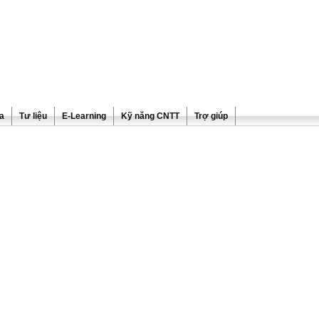
ra
Tư liệu
E-Learning
Kỹ năng CNTT
Trợ giúp