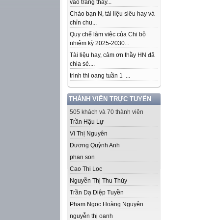
vào trang thầy...
Chào bạn N, tài liệu siêu hay và
chỉn chu...
Quy chế làm việc của Chi bộ
nhiệm kỳ 2025-2030...
Tài liệu hay, cảm ơn thầy HN đã
chia sẻ....
trinh thi oang tuần 1 ...
THÀNH VIÊN TRỰC TUYẾN
505 khách và 70 thành viên
Trần Hậu Lự
Vi Thị Nguyên
Dương Quỳnh Anh
phan son
Cao Thi Loc
Nguyễn Thị Thu Thủy
Trần Dạ Diệp Tuyền
Phạm Ngọc Hoàng Nguyên
nguyễn thị oanh