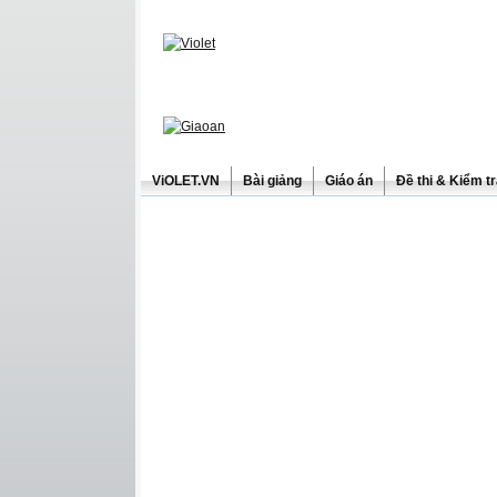
ViOLET.VN
Bài giảng
Giáo án
Đề thi & Kiểm t