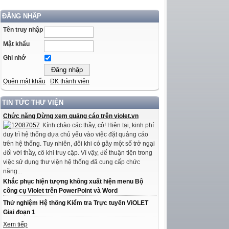
ĐĂNG NHẬP
Tên truy nhập
Mật khẩu
Ghi nhớ
Quên mật khẩu
ĐK thành viên
TIN TỨC THƯ VIỆN
Chức năng Dừng xem quảng cáo trên violet.vn
Kính chào các thầy, cô! Hiện tại, kinh phí
duy trì hệ thống dựa chủ yếu vào việc đặt quảng cáo
trên hệ thống. Tuy nhiên, đôi khi có gây một số trở ngại
đối với thầy, cô khi truy cập. Vì vậy, để thuận tiện trong
việc sử dụng thư viện hệ thống đã cung cấp chức
năng...
Khắc phục hiện tượng không xuất hiện menu Bộ
công cụ Violet trên PowerPoint và Word
Thử nghiệm Hệ thống Kiểm tra Trực tuyến ViOLET
Giai đoạn 1
Xem tiếp