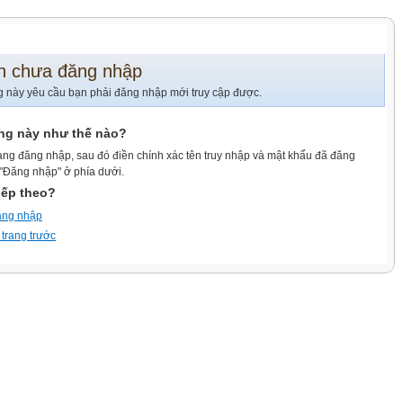
n chưa đăng nhập
g này yêu cầu bạn phải đăng nhập mới truy cập được.
ang này như thế nào?
ang đăng nhập, sau đó điền chính xác tên truy nhập và mật khẩu đã đăng
 "Đăng nhập" ở phía dưới.
iếp theo?
ăng nhập
 trang trước