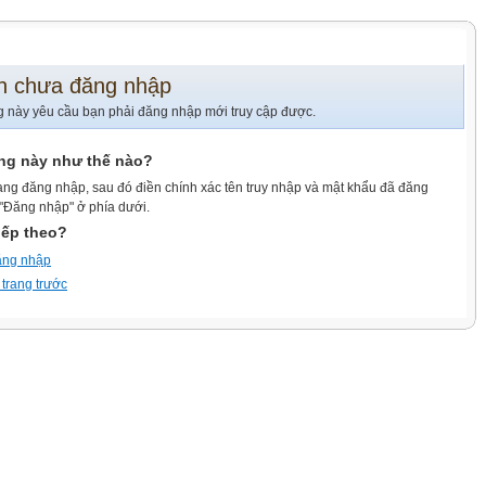
n chưa đăng nhập
g này yêu cầu bạn phải đăng nhập mới truy cập được.
ang này như thế nào?
ang đăng nhập, sau đó điền chính xác tên truy nhập và mật khẩu đã đăng
 "Đăng nhập" ở phía dưới.
iếp theo?
ăng nhập
 trang trước