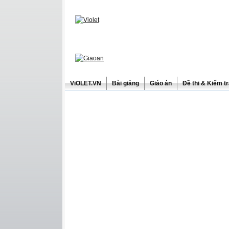
ViOLET.VN
Bài giảng
Giáo án
Đề thi & Kiểm t