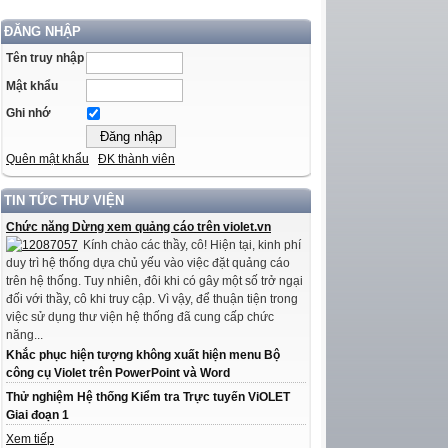
ĐĂNG NHẬP
Tên truy nhập
Mật khẩu
Ghi nhớ
Quên mật khẩu
ĐK thành viên
TIN TỨC THƯ VIỆN
Chức năng Dừng xem quảng cáo trên violet.vn
Kính chào các thầy, cô! Hiện tại, kinh phí
duy trì hệ thống dựa chủ yếu vào việc đặt quảng cáo
trên hệ thống. Tuy nhiên, đôi khi có gây một số trở ngại
đối với thầy, cô khi truy cập. Vì vậy, để thuận tiện trong
việc sử dụng thư viện hệ thống đã cung cấp chức
năng...
Khắc phục hiện tượng không xuất hiện menu Bộ
công cụ Violet trên PowerPoint và Word
Thử nghiệm Hệ thống Kiểm tra Trực tuyến ViOLET
Giai đoạn 1
Xem tiếp