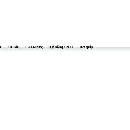
ra
Tư liệu
E-Learning
Kỹ năng CNTT
Trợ giúp