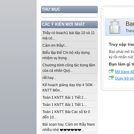
THƯ MỤC
Bạ
CÁC Ý KIẾN MỚI NHẤT
Tran
Thầy có bsach1 bài tập 10 và 11
mà có...
Truy cập tr
Cảm ơn thầy!...
Bạn phải mở tr
Biểu tập thể Chi bộ xây dựng
ký rồi nhấn nút
nhiệm vụ trọng...
Bạn làm gì t
Chương trình công tác trọng tâm
của cá nhân Quý...
Mở trang đ
rất hay...
Quay trở lại
Kế hoạch giảng dạy lớp 4 SGK -
KNTT Môn...
Toán 1 KNTT. Bài 1 Tiết 2....
Toán 1 KNTT. Bài 1 Tiết 1....
Toán 1 KNTT. Bài Các số từ 0
đến 10...
Bài soạn hay. Cảm ơn thầy Nam
nhiều nhé ❤️❤️❤️❤️❤️❤️...