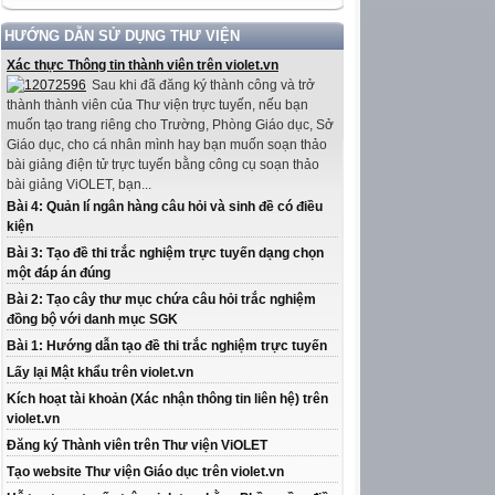
HƯỚNG DẪN SỬ DỤNG THƯ VIỆN
Xác thực Thông tin thành viên trên violet.vn
Sau khi đã đăng ký thành công và trở
thành thành viên của Thư viện trực tuyến, nếu bạn
muốn tạo trang riêng cho Trường, Phòng Giáo dục, Sở
Giáo dục, cho cá nhân mình hay bạn muốn soạn thảo
bài giảng điện tử trực tuyến bằng công cụ soạn thảo
bài giảng ViOLET, bạn...
Bài 4: Quản lí ngân hàng câu hỏi và sinh đề có điều
kiện
Bài 3: Tạo đề thi trắc nghiệm trực tuyến dạng chọn
một đáp án đúng
Bài 2: Tạo cây thư mục chứa câu hỏi trắc nghiệm
đồng bộ với danh mục SGK
Bài 1: Hướng dẫn tạo đề thi trắc nghiệm trực tuyến
Lấy lại Mật khẩu trên violet.vn
Kích hoạt tài khoản (Xác nhận thông tin liên hệ) trên
violet.vn
Đăng ký Thành viên trên Thư viện ViOLET
Tạo website Thư viện Giáo dục trên violet.vn