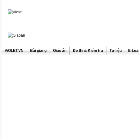
ViOLET.VN
Bài giảng
Giáo án
Đề thi & Kiểm tra
Tư liệu
E-Lea