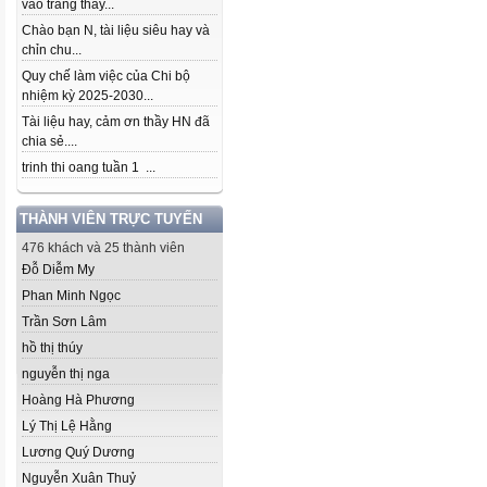
vào trang thầy...
Chào bạn N, tài liệu siêu hay và
chỉn chu...
Quy chế làm việc của Chi bộ
nhiệm kỳ 2025-2030...
Tài liệu hay, cảm ơn thầy HN đã
chia sẻ....
trinh thi oang tuần 1 ...
THÀNH VIÊN TRỰC TUYẾN
476 khách và 25 thành viên
Đỗ Diễm My
Phan Minh Ngọc
Trần Sơn Lâm
hồ thị thúy
nguyễn thị nga
Hoàng Hà Phương
Lý Thị Lệ Hằng
Lương Quý Dương
Nguyễn Xuân Thuỷ