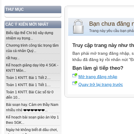
THƯ MỤC
Bạn chưa đăng 
CÁC Ý KIẾN MỚI NHẤT
Trang này yêu cầu bạn phả
Biểu tập thể Chi bộ xây dựng
nhiệm vụ trọng...
Truy cập trang này như t
Chương trình công tác trọng tâm
của cá nhân Quý...
Bạn phải mở trang đăng nhập, s
rất hay...
khẩu đã đăng ký rồi nhấn nút "Đ
Kế hoạch giảng dạy lớp 4 SGK -
Bạn làm gì tiếp theo?
KNTT Môn...
Mở trang đăng nhập
Toán 1 KNTT. Bài 1 Tiết 2....
Quay trở lại trang trước
Toán 1 KNTT. Bài 1 Tiết 1....
Toán 1 KNTT. Bài Các số từ 0
đến 10...
Bài soạn hay. Cảm ơn thầy Nam
nhiều nhé ❤️❤️❤️❤️❤️❤️...
Kế hoạch bài soạn giáo án lớp 1
theo SGK...
Ngày hè không biết đi đâu chơi,