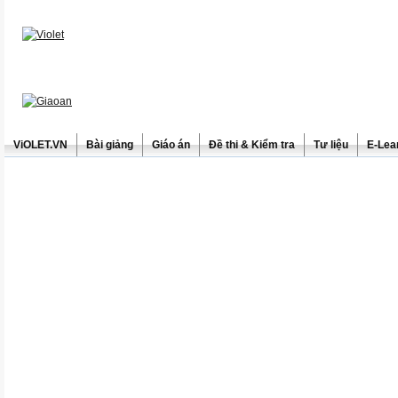
ViOLET.VN
Bài giảng
Giáo án
Đề thi & Kiểm tra
Tư liệu
E-Lea