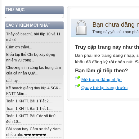
THƯ MỤC
Bạn chưa đăng 
CÁC Ý KIẾN MỚI NHẤT
Trang này yêu cầu bạn phả
Thầy có bsach1 bài tập 10 và 11
mà có...
Truy cập trang này như t
Cảm ơn thầy!...
Biểu tập thể Chi bộ xây dựng
Bạn phải mở trang đăng nhập, s
nhiệm vụ trọng...
khẩu đã đăng ký rồi nhấn nút "Đ
Chương trình công tác trọng tâm
Bạn làm gì tiếp theo?
của cá nhân Quý...
Mở trang đăng nhập
rất hay...
Quay trở lại trang trước
Kế hoạch giảng dạy lớp 4 SGK -
KNTT Môn...
Toán 1 KNTT. Bài 1 Tiết 2....
Toán 1 KNTT. Bài 1 Tiết 1....
Toán 1 KNTT. Bài Các số từ 0
đến 10...
Bài soạn hay. Cảm ơn thầy Nam
nhiều nhé ❤️❤️❤️❤️❤️❤️...