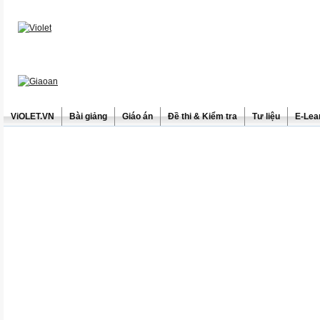
ViOLET.VN
Bài giảng
Giáo án
Đề thi & Kiểm tra
Tư liệu
E-Lea