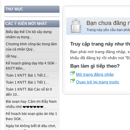
THƯ MỤC
Bạn chưa đăng 
CÁC Ý KIẾN MỚI NHẤT
Trang này yêu cầu bạn phả
Biểu tập thể Chi bộ xây dựng
nhiệm vụ trọng...
Truy cập trang này như t
Chương trình công tác trọng tâm
của cá nhân Quý...
Bạn phải mở trang đăng nhập, s
rất hay...
khẩu đã đăng ký rồi nhấn nút "Đ
Kế hoạch giảng dạy lớp 4 SGK -
Bạn làm gì tiếp theo?
KNTT Môn...
Mở trang đăng nhập
Toán 1 KNTT. Bài 1 Tiết 2....
Quay trở lại trang trước
Toán 1 KNTT. Bài 1 Tiết 1....
Toán 1 KNTT. Bài Các số từ 0
đến 10...
Bài soạn hay. Cảm ơn thầy Nam
nhiều nhé ❤️❤️❤️❤️❤️❤️...
Kế hoạch bài soạn giáo án lớp 1
theo SGK...
Ngày hè không biết đi đâu chơi,