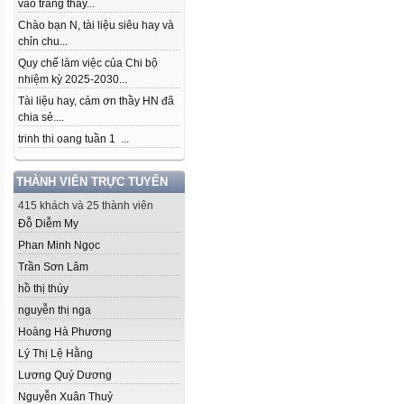
vào trang thầy...
Chào bạn N, tài liệu siêu hay và
chỉn chu...
Quy chế làm việc của Chi bộ
nhiệm kỳ 2025-2030...
Tài liệu hay, cảm ơn thầy HN đã
chia sẻ....
trinh thi oang tuần 1 ...
THÀNH VIÊN TRỰC TUYẾN
415 khách và 25 thành viên
Đỗ Diễm My
Phan Minh Ngọc
Trần Sơn Lâm
hồ thị thúy
nguyễn thị nga
Hoàng Hà Phương
Lý Thị Lệ Hằng
Lương Quý Dương
Nguyễn Xuân Thuỷ