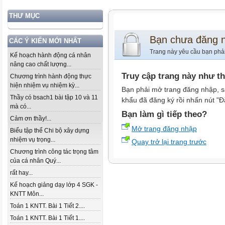
THƯ MỤC
Bạn chưa đăng 
CÁC Ý KIẾN MỚI NHẤT
Trang này yêu cầu bạn phả
Kế hoạch hành động cá nhân
nâng cao chất lượng...
Truy cập trang này như t
Chương trình hành động thực
hiện nhiệm vụ nhiệm kỳ...
Bạn phải mở trang đăng nhập, s
Thầy có bsach1 bài tập 10 và 11
khẩu đã đăng ký rồi nhấn nút "Đ
mà có...
Bạn làm gì tiếp theo?
Cảm ơn thầy!...
Mở trang đăng nhập
Biểu tập thể Chi bộ xây dựng
nhiệm vụ trọng...
Quay trở lại trang trước
Chương trình công tác trọng tâm
của cá nhân Quý...
rất hay...
Kế hoạch giảng dạy lớp 4 SGK -
KNTT Môn...
Toán 1 KNTT. Bài 1 Tiết 2....
Toán 1 KNTT. Bài 1 Tiết 1....