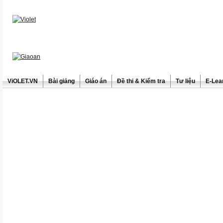
ViOLET.VN
Bài giảng
Giáo án
Đề thi & Kiểm tra
Tư liệu
E-Lea