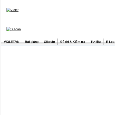
ViOLET.VN
Bài giảng
Giáo án
Đề thi & Kiểm tra
Tư liệu
E-Lea