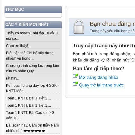
THƯ MỤC
Bạn chưa đăng 
CÁC Ý KIẾN MỚI NHẤT
Trang này yêu cầu bạn phả
Thầy có bsach1 bài tập 10 và 11
mà có...
Truy cập trang này như t
Cảm ơn thầy!...
Biểu tập thể Chi bộ xây dựng
Bạn phải mở trang đăng nhập, s
nhiệm vụ trọng...
khẩu đã đăng ký rồi nhấn nút "Đ
Chương trình công tác trọng tâm
Bạn làm gì tiếp theo?
của cá nhân Quý...
Mở trang đăng nhập
rất hay...
Quay trở lại trang trước
Kế hoạch giảng dạy lớp 4 SGK -
KNTT Môn...
Toán 1 KNTT. Bài 1 Tiết 2....
Toán 1 KNTT. Bài 1 Tiết 1....
Toán 1 KNTT. Bài Các số từ 0
đến 10...
Bài soạn hay. Cảm ơn thầy Nam
nhiều nhé ❤️❤️❤️❤️❤️❤️...