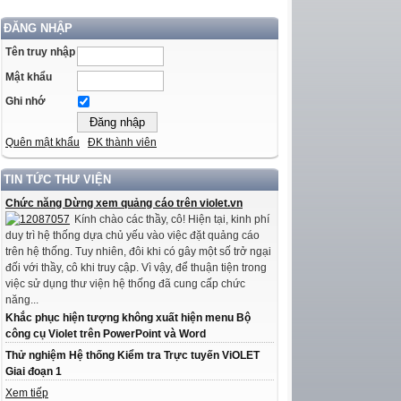
ĐĂNG NHẬP
Tên truy nhập
Mật khẩu
Ghi nhớ
Quên mật khẩu
ĐK thành viên
TIN TỨC THƯ VIỆN
Chức năng Dừng xem quảng cáo trên violet.vn
Kính chào các thầy, cô! Hiện tại, kinh phí
duy trì hệ thống dựa chủ yếu vào việc đặt quảng cáo
trên hệ thống. Tuy nhiên, đôi khi có gây một số trở ngại
đối với thầy, cô khi truy cập. Vì vậy, để thuận tiện trong
việc sử dụng thư viện hệ thống đã cung cấp chức
năng...
Khắc phục hiện tượng không xuất hiện menu Bộ
công cụ Violet trên PowerPoint và Word
Thử nghiệm Hệ thống Kiểm tra Trực tuyến ViOLET
Giai đoạn 1
Xem tiếp