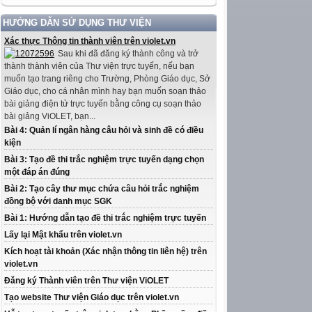
HƯỚNG DẪN SỬ DỤNG THƯ VIỆN
Xác thực Thông tin thành viên trên violet.vn
Sau khi đã đăng ký thành công và trở
thành thành viên của Thư viện trực tuyến, nếu bạn
muốn tạo trang riêng cho Trường, Phòng Giáo dục, Sở
Giáo dục, cho cá nhân mình hay bạn muốn soạn thảo
bài giảng điện tử trực tuyến bằng công cụ soạn thảo
bài giảng ViOLET, bạn...
Bài 4: Quản lí ngân hàng câu hỏi và sinh đề có điều
kiện
Bài 3: Tạo đề thi trắc nghiệm trực tuyến dạng chọn
một đáp án đúng
Bài 2: Tạo cây thư mục chứa câu hỏi trắc nghiệm
đồng bộ với danh mục SGK
Bài 1: Hướng dẫn tạo đề thi trắc nghiệm trực tuyến
Lấy lại Mật khẩu trên violet.vn
Kích hoạt tài khoản (Xác nhận thông tin liên hệ) trên
violet.vn
Đăng ký Thành viên trên Thư viện ViOLET
Tạo website Thư viện Giáo dục trên violet.vn