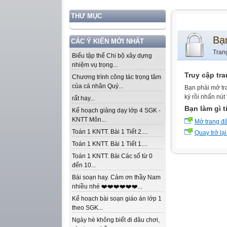
THƯ MỤC
Bạ
CÁC Ý KIẾN MỚI NHẤT
Tran
Biểu tập thể Chi bộ xây dựng
nhiệm vụ trọng...
Truy cập tr
Chương trình công tác trọng tâm
của cá nhân Quý...
Bạn phải mở tr
ký rồi nhấn nút
rất hay...
Bạn làm gì t
Kế hoạch giảng dạy lớp 4 SGK -
KNTT Môn...
Mở trang đ
Toán 1 KNTT. Bài 1 Tiết 2....
Quay trở lại
Toán 1 KNTT. Bài 1 Tiết 1....
Toán 1 KNTT. Bài Các số từ 0
đến 10...
Bài soạn hay. Cảm ơn thầy Nam
nhiều nhé ❤️❤️❤️❤️❤️❤️...
Kế hoạch bài soạn giáo án lớp 1
theo SGK...
Ngày hè không biết đi đâu chơi,