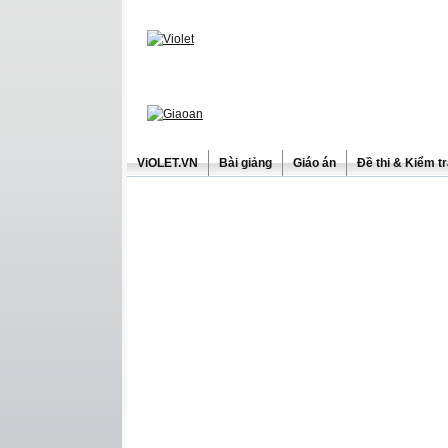
ViOLET.VN
Bài giảng
Giáo án
Đề thi & Kiểm t