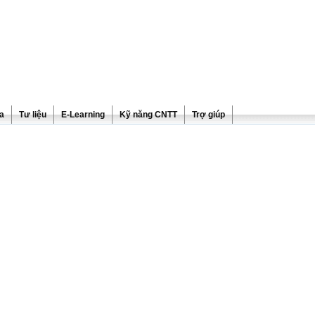
ra
Tư liệu
E-Learning
Kỹ năng CNTT
Trợ giúp