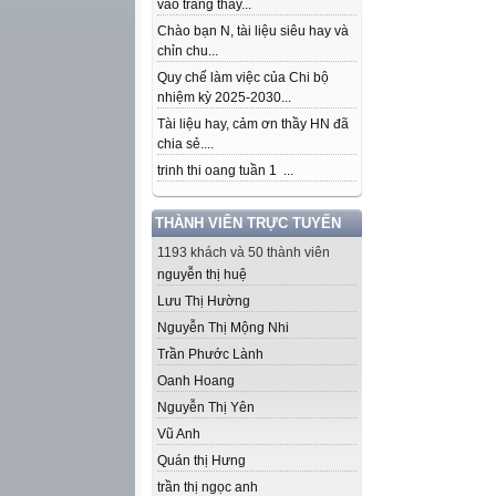
vào trang thầy...
Chào bạn N, tài liệu siêu hay và
chỉn chu...
Quy chế làm việc của Chi bộ
nhiệm kỳ 2025-2030...
Tài liệu hay, cảm ơn thầy HN đã
chia sẻ....
trinh thi oang tuần 1 ...
THÀNH VIÊN TRỰC TUYẾN
1193 khách và 50 thành viên
nguyễn thị huệ
Lưu Thị Hường
Nguyễn Thị Mộng Nhi
Trần Phước Lành
Oanh Hoang
Nguyễn Thị Yên
Vũ Anh
Quán thị Hưng
trần thị ngọc anh