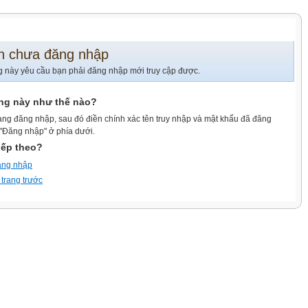
n chưa đăng nhập
g này yêu cầu bạn phải đăng nhập mới truy cập được.
ang này như thế nào?
ang đăng nhập, sau đó điền chính xác tên truy nhập và mật khẩu đã đăng
 "Đăng nhập" ở phía dưới.
iếp theo?
ăng nhập
 trang trước