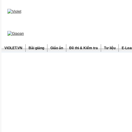
ViOLET.VN
Bài giảng
Giáo án
Đề thi & Kiểm tra
Tư liệu
E-Lea