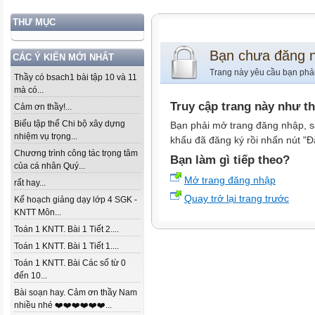
THƯ MỤC
Bạn chưa đăng 
CÁC Ý KIẾN MỚI NHẤT
Trang này yêu cầu bạn phả
Thầy có bsach1 bài tập 10 và 11
mà có...
Truy cập trang này như t
Cảm ơn thầy!...
Biểu tập thể Chi bộ xây dựng
Bạn phải mở trang đăng nhập, s
nhiệm vụ trọng...
khẩu đã đăng ký rồi nhấn nút "Đ
Chương trình công tác trọng tâm
Bạn làm gì tiếp theo?
của cá nhân Quý...
Mở trang đăng nhập
rất hay...
Quay trở lại trang trước
Kế hoạch giảng dạy lớp 4 SGK -
KNTT Môn...
Toán 1 KNTT. Bài 1 Tiết 2....
Toán 1 KNTT. Bài 1 Tiết 1....
Toán 1 KNTT. Bài Các số từ 0
đến 10...
Bài soạn hay. Cảm ơn thầy Nam
nhiều nhé ❤️❤️❤️❤️❤️❤️...